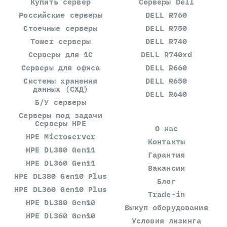
Купить сервер
Серверы Dell
Российские серверы
DELL R760
Стоечные серверы
DELL R750
Tower серверы
DELL R740
Серверы для 1С
DELL R740xd
Серверы для офиса
DELL R660
Системы хранения
DELL R650
данных (СХД)
DELL R640
Б/У серверы
Серверы под задачи
Серверы HPE
О нас
HPE Microserver
Контакты
HPE DL380 Gen11
Гарантия
HPE DL360 Gen11
Вакансии
HPE DL380 Gen10 Plus
Блог
HPE DL360 Gen10 Plus
Trade-in
HPE DL380 Gen10
Выкуп оборудования
HPE DL360 Gen10
Условия лизинга