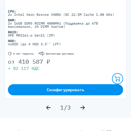
CPU:
2x Intel Xeon Bronze 3408U (8C 22.5M Cache 1.80 GHz)
RAM:
2x 16GB DDR5 RDIMM 4800MHz (Поддержка до 6TB
максимально, 24 DIMM портов)
RAID:
HPE MR216i-p Gen11 (ZM)
HDD:
noHDD (до 4 HDD 3.5'' LFF)
5 лет гарантии
Бесплатная доставка
от
410 587
₽
+
82 117
НДС
Сконфигурировать
1/3