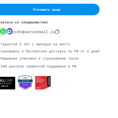
Уточнить цену
Серверы С GPU
заться со специалистом:
С GPU NVIDIA
info@servermall.ru
С GPU AMD
С GPU Huawei Ascend
Гарантия 5 лет
с выездом на место
С 2 GPU
Самовывоз и бесплатная доставка
по РФ от 2 дней
С 4 GPU
Надежная упаковка и страхование груза
С 8 GPU
180 центров сервисной поддержки в РФ