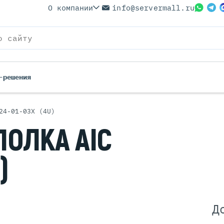
О компании
info@servermall.ru
-решения
24-01-03X (4U)
ерверы
Бренды
ПОЛКА AIC
Серверы
Серверы Lenovo
 Серверы
Серверы XFusion
)
йские Серверы
Серверы ASUS
ерверы (Refurbished)
Серверы SUPERMICRO
 Серверы
Серверы NVIDIA
Серверы IBM
Д
Серверы MSI