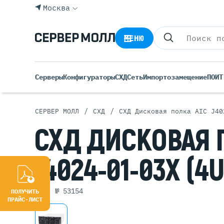
Москва
МЕНЮ
Серверы
Конфигураторы
СХД
Сеть
Импортозамещение
ПО
ИТ
/
/
СЕРВЕР МОЛЛ
СХД
СХД Дисковая полка AIC J40
Все С
СХД
ДИСКОВАЯ
Rack 
Tower
J4024-01-03X
(4U
Росси
Б/У С
Blade
арт. № 53154
ПОЛУЧИТЬ
ПРАЙС-ЛИСТ