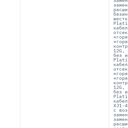
замен
замен
расши
безин
жестк
Plati
кабел
отсек
«горя
«горя
контр
12G, 
без и
Plati
кабел
отсек
«горя
«горя
контр
12G, 
без и
Plati
кабел
XJ1-4
с воз
замен
замен
расши