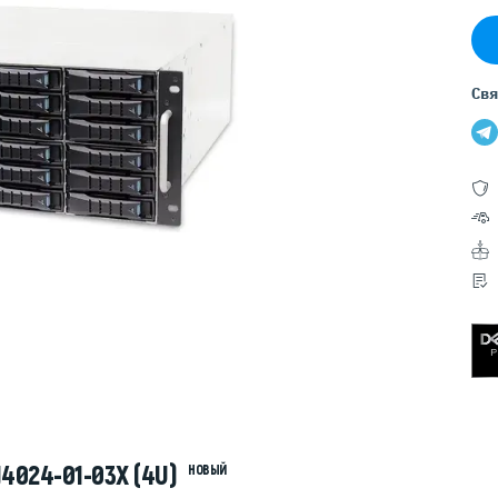
Серверы GIGABYTE
Серверы Huawei Atlas
ры DELL
Серверы HP
Свя
G17
HPE Gen12
G16
HPE Gen11
G15
HPE Gen10 Plus
G14
HPE Gen10
4024-01-03X (4U)
НОВЫЙ