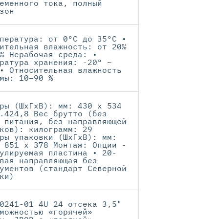
еменного тока, полный
зон
пература: от 0ºC до 35ºC •
ительная влажность: от 20%
% Нерабочая среда: •
ратура хранения: -20° ~
• Относительная влажность
мы: 10–90 %
ры (ШхГхВ): мм: 430 x 534
.424,8 Вес брутто (без
 питания, без направляющей
ков): килограмм: 29
ры упаковки (ШхГхВ): мм:
 851 x 378 Монтаж: Опции -
улируемая пластина • 20-
вая направляющая без
ументов (стандарт Северной
ки)
0241-01 4U 24 отсека 3,5"
можностью «горячей»