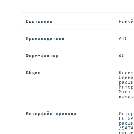
Состояние
Новый
Производитель
AIC
Форм-фактор
4U
Общие
Колич
Одина
расши
Интер
Mini 
кажды
Интерфейс привода
Интер
ГБ SA
расши
/SATA
расши