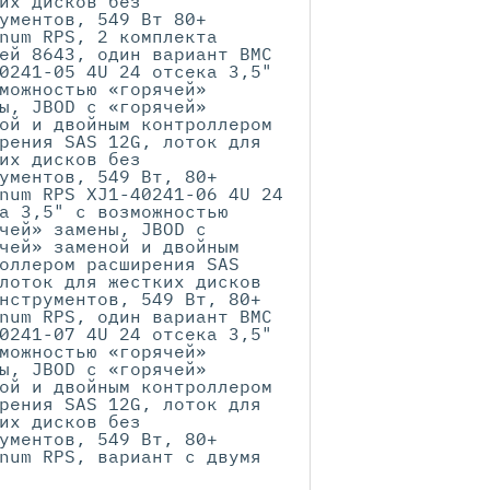
их дисков без
ументов, 549 Вт 80+
num RPS, 2 комплекта
ей 8643, один вариант BMC
0241-05 4U 24 отсека 3,5"
можностью «горячей»
ы, JBOD с «горячей»
ой и двойным контроллером
рения SAS 12G, лоток для
их дисков без
ументов, 549 Вт, 80+
num RPS XJ1-40241-06 4U 24
а 3,5" с возможностью
чей» замены, JBOD с
чей» заменой и двойным
оллером расширения SAS
лоток для жестких дисков
нструментов, 549 Вт, 80+
num RPS, один вариант BMC
0241-07 4U 24 отсека 3,5"
можностью «горячей»
ы, JBOD с «горячей»
ой и двойным контроллером
рения SAS 12G, лоток для
их дисков без
ументов, 549 Вт, 80+
num RPS, вариант с двумя