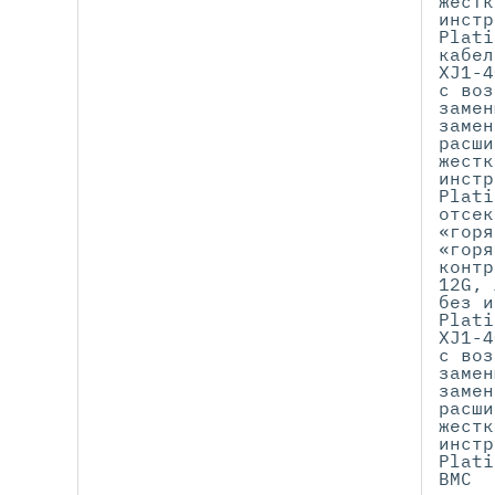
жестк
инстр
Plati
кабел
XJ1-4
с воз
замен
замен
расши
жестк
инстр
Plati
отсек
«горя
«горя
контр
12G, 
без и
Plati
XJ1-4
с воз
замен
замен
расши
жестк
инстр
Plati
BMC