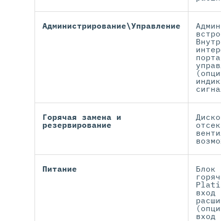
Администрирование\Управление
Админ
встро
Внутр
интер
порта
управ
(опци
индик
сигна
Горячая замена и
Диско
резервирование
отсек
венти
возмо
Питание
Блок 
горяч
Plati
вход 
расши
(опци
вход 