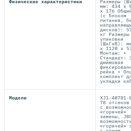
Физические характеристики
Размеры (Ш
мм: 434 x 
x 176 Общи
(с блоком
питания, б
направляющ
дисков): 5
кг Размеры
упаковки
(ШхГхВ): м
x 1120 x 5
Монтаж: •
Стандарт: 
дюймовая
фиксирован
рейка • Оп
комплект д
укладки ка
Модели
XJ1-40781-
78 отсеков
с возможно
«горячей»
замены, JB
возможност
«горячей» 
с одним