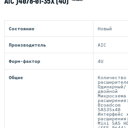
AIC J4078-01-35X (4U)
Состояние
Новый
Производитель
AIC
Форм-фактор
4U
Общие
Количество
расширител
Одинарный/
двойной
Микросхема
расширения
Broadcom
SAS35x48
Интерфейс 
расширения
Mini SAS H
(SFF-8644)