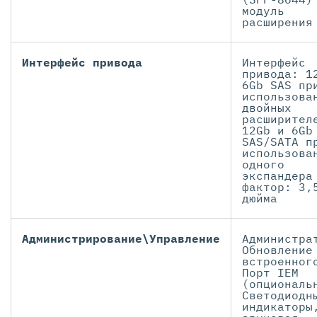
модуль
расширения
Интерфейс привода
Интерфейс
привода: 1
6Gb SAS пр
использова
двойных
расширител
12Gb и 6Gb
SAS/SATA п
использова
одного
экспандера
фактор: 3,
дюйма
Администрирование\Управление
Администра
Обновление
встроенног
Порт IEM
(опциональ
Светодиодн
индикаторы