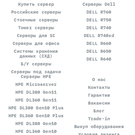
Купить сервер
Серверы Dell
Российские серверы
DELL R760
Стоечные серверы
DELL R750
Tower серверы
DELL R740
Серверы для 1С
DELL R740xd
Серверы для офиса
DELL R660
Системы хранения
DELL R650
данных (СХД)
DELL R640
Б/У серверы
Серверы под задачи
Серверы HPE
О нас
HPE Microserver
Контакты
HPE DL380 Gen11
Гарантия
HPE DL360 Gen11
Вакансии
HPE DL380 Gen10 Plus
Блог
HPE DL360 Gen10 Plus
Trade-in
HPE DL380 Gen10
Выкуп оборудования
HPE DL360 Gen10
Условия лизинга