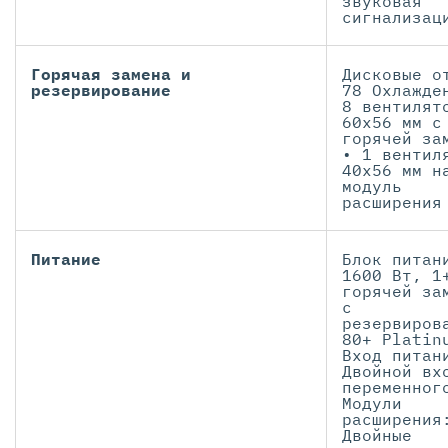
звуковая
сигнализац
Горячая замена и
Дисковые о
резервирование
78 Охлажде
8 вентилят
60x56 мм с
горячей за
• 1 вентил
40x56 мм н
модуль
расширения
Питание
Блок питан
1600 Вт, 1
горячей за
с
резервиров
80+ Platin
Вход питан
Двойной вх
переменног
Модули
расширения
Двойные