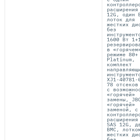
контроллер
расширения
12G, один 
лоток для
жестких ди
без
инструмент
1600 Вт 1+
резервиров
в «горячем
режиме 80+
Platinum,
комплект
направляющ
инструмент
XJ1-40781-
78 отсеков
с возможно
«горячей»
замены, JB
«горячей»
заменой, с
контроллер
расширения
SAS 12G, д
BMC, лотко
жестких ди
без