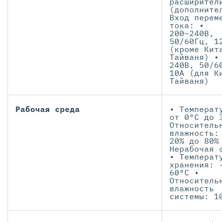
расширител
(дополните
Вход перем
тока: •
200~240В,
50/60Гц, 1
(кроме Кит
Тайваня) •
240В, 50/6
10А (для К
Тайваня)
Рабочая среда
• Температ
от 0ºC до 
Относитель
влажность:
20% до 80%
Нерабочая 
• Температ
хранения: 
60°C •
Относитель
влажность
системы: 1