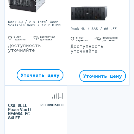
Rack 4U / 2 x Intel Xeon
Scalable Gen2 / 12 x DIMM,
/ 60 x LFF SAS/SATA / 2
Rack 4U / SAS / 60 LFF
PSU 80+ Platinum
5 лет
Бесплатная
5 лет
Бесплатная
гарантии
доставка
гарантии
доставка
Доступность
Доступность
уточняйте
уточняйте
Уточнить цену
Уточнить цену
СХД DELL
REFURBISHED
PowerVault
ME4084 FC
84LFF