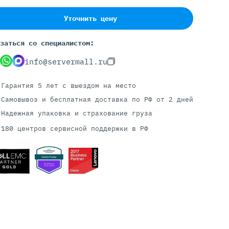
Уточнить цену
Серверы С GPU
заться со специалистом:
С GPU NVIDIA
info@servermall.ru
С GPU AMD
С GPU Huawei Ascend
Гарантия 5 лет
с выездом на место
С 2 GPU
Самовывоз и бесплатная доставка
по РФ от 2 дней
С 4 GPU
Надежная упаковка и страхование груза
С 8 GPU
180 центров сервисной поддержки в РФ