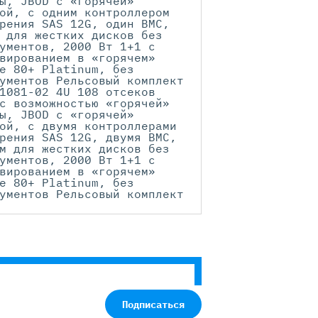
ы, JBOD с «горячей»
ой, с одним контроллером
рения SAS 12G, один BMC,
 для жестких дисков без
ументов, 2000 Вт 1+1 с
вированием в «горячем»
е 80+ Platinum, без
ументов Рельсовый комплект
1081-02 4U 108 отсеков
с возможностью «горячей»
ы, JBOD с «горячей»
ой, с двумя контроллерами
рения SAS 12G, двумя BMC,
м для жестких дисков без
ументов, 2000 Вт 1+1 с
вированием в «горячем»
е 80+ Platinum, без
ументов Рельсовый комплект
Подписаться