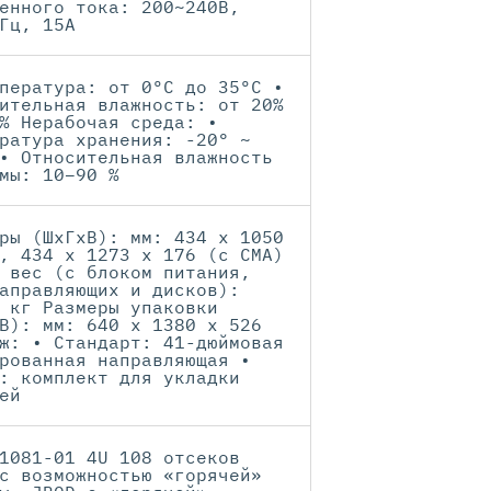
енного тока: 200~240В,
Гц, 15А
пература: от 0ºC до 35ºC •
ительная влажность: от 20%
% Нерабочая среда: •
ратура хранения: -20° ~
• Относительная влажность
мы: 10–90 %
ры (ШхГхВ): мм: 434 x 1050
, 434 x 1273 x 176 (с CMA)
 вес (с блоком питания,
аправляющих и дисков):
 кг Размеры упаковки
В): мм: 640 x 1380 x 526
ж: • Стандарт: 41-дюймовая
рованная направляющая •
: комплект для укладки
ей
1081-01 4U 108 отсеков
с возможностью «горячей»