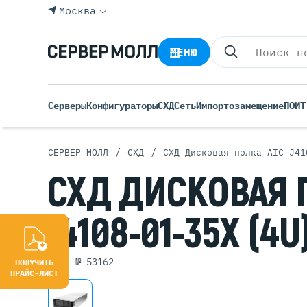
Москва
МЕНЮ
Серверы
Конфигураторы
СХД
Сеть
Импортозамещение
ПО
ИТ
/
/
СЕРВЕР МОЛЛ
СХД
СХД Дисковая полка AIC J41
Все С
СХД
ДИСКОВАЯ
Rack 
Tower
J4108-01-35X
(4U
Росси
Б/У С
Blade
арт. № 53162
ПОЛУЧИТЬ
ПРАЙС-ЛИСТ