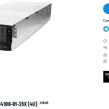
Серверы GIGABYTE
Серверы Huawei Atlas
ры DELL
Серверы HP
Свя
G17
HPE Gen12
G16
HPE Gen11
G15
HPE Gen10 Plus
G14
HPE Gen10
4108-01-35X (4U)
НОВЫЙ