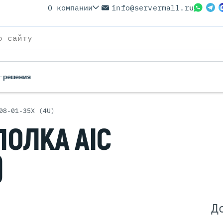
О компании
info@servermall.ru
-решения
08-01-35X (4U)
ерверы
Бренды
ПОЛКА AIC
Серверы
Серверы Lenovo
 Серверы
Серверы XFusion
)
йские Серверы
Серверы ASUS
ерверы (Refurbished)
Серверы SUPERMICRO
 Серверы
Серверы NVIDIA
Серверы IBM
Д
Серверы MSI