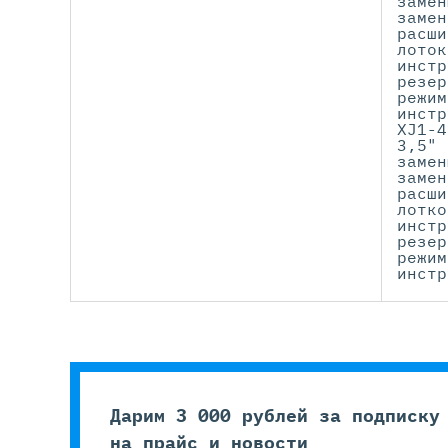
замен
замен
расши
лоток
инстр
резер
режим
инстр
XJ1-4
3,5" 
замен
замен
расши
лотко
инстр
резер
режим
инстр
Дарим 3 000 рублей за подписку
на прайс и новости