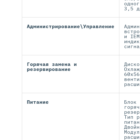
одног
3,5 д
Администрирование\Управление
Админ
встро
и IEM
индик
сигна
Горячая замена и
Диско
резервирование
Охлаж
60x56
венти
расши
Питание
Блок 
горяч
резер
Тип р
питан
Двойн
Модул
расши