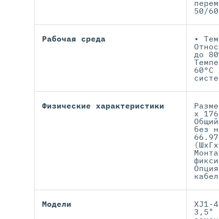
перем
50/60
Рабочая среда
• Тем
Относ
до 80
Темпе
60°C 
систе
Физические характеристики
Разме
x 176
Общий
без н
66.97
(ШхГх
Монта
фикси
Опция
кабел
Модели
XJ1-4
3,5" 