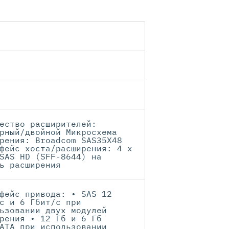
ество расширителей:
рный/двойной Микросхема
рения: Broadcom SAS35X48
фейс хоста/расширения: 4 x
SAS HD (SFF-8644) на
ь расширения
фейс привода: • SAS 12
с и 6 Гбит/с при
ьзовании двух модулей
рения • 12 Гб и 6 Гб
ATA при использовании