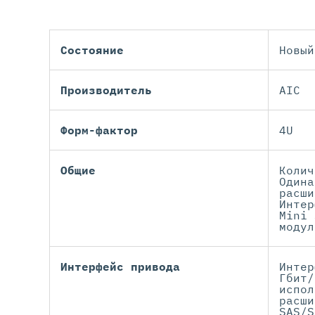
Состояние
Новый
Производитель
AIC
Форм-фактор
4U
Общие
Колич
Одина
расши
Интер
Mini 
модул
Интерфейс привода
Интер
Гбит/
испол
расши
SAS/S