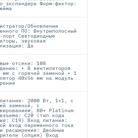
о экспандера Форм-фактор:
юйма
истратор/Обновление
енного ПО: Внутриполосный
-порт Светодиодные
аторы, звуковая
лизация: Да
вые отсеки: 108
дение: • 8 вентиляторов
 мм с горячей заменой • 1
лятор 40x56 мм на модуль
рения
питания: 2000 Вт, 1+1, с
ей заменой, с
вированием, 80+ Platinum
азъема: C20 (тип кода
ия: C19) Вход питания:
ой вход переменного тока
и расширения: Двойные
рители (опция) Вход