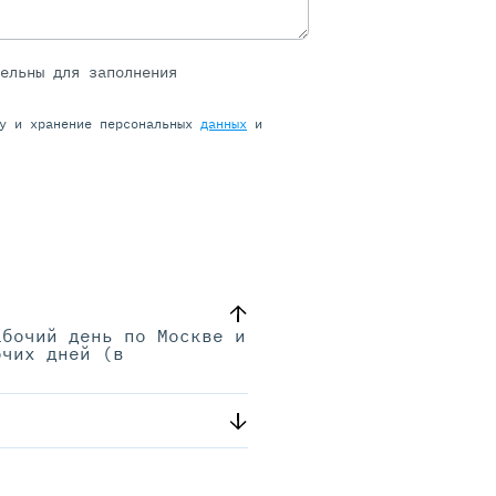
тельны для заполнения
ку и хранение персональных
данных
и
абочий день по Москве и
очих дней (в
.