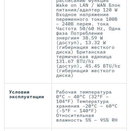
расписанию Функция
Wake on LAN / WAN Блок
питания/адаптер 120 W
Входное напряжение
переменного тока 100В
– 240В перем. тока
Частота 50/60 Hz, Одна
фаза Потребление
энергии* 38.59 W
(доступ), 13.32 W
(гибернация жесткого
диска) Британская
термическая единица
131.67 BTU/hr
(доступ), 45.45 BTU/hr
(гибернация жесткого
диска)
Условия
Рабочая температура
эксплуатации
0°C – 40°C (32°F –
104°F) Температура
хранения -20°C – 60°C
(-5°F – 140°F)
Относительная
влажность 5% – 95% RH