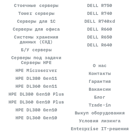
Стоечные серверы
DELL R750
Tower серверы
DELL R740
Серверы для 1С
DELL R740xd
Серверы для офиса
DELL R660
Системы хранения
DELL R650
данных (СХД)
DELL R640
Б/У серверы
Серверы под задачи
Серверы HPE
О нас
HPE Microserver
Контакты
HPE DL380 Gen11
Гарантия
HPE DL360 Gen11
Вакансии
HPE DL380 Gen10 Plus
Блог
HPE DL360 Gen10 Plus
Trade-in
HPE DL380 Gen10
Выкуп оборудования
HPE DL360 Gen10
Условия лизинга
Enterprise IT-решения