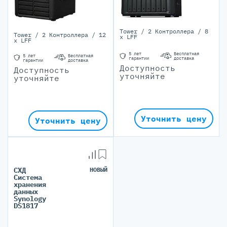
Tower / 2 Контроллера / 8
Tower / 2 Контроллера / 12
x LFF
x LFF
5 лет
Бесплатная
5 лет
Бесплатная
гарантии
доставка
гарантии
доставка
Доступность
Доступность
уточняйте
уточняйте
Уточнить цену
Уточнить цену
СХД
НОВЫЙ
Система
хранения
данных
Synology
DS1817