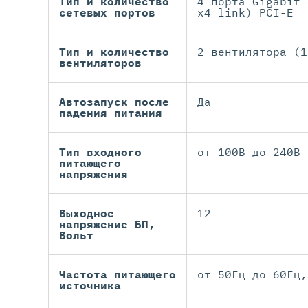
Тип и количество
4 порта Gigabit 
сетевых портов
x4 link) PCI-E
Тип и количество
2 вентилятора (1
вентиляторов
Автозапуск после
Да
падения питания
Тип входного
от 100В до 240В 
питающего
напряжения
Выходное
12
напряжение БП,
Вольт
Частота питающего
от 50Гц до 60Гц,
источника