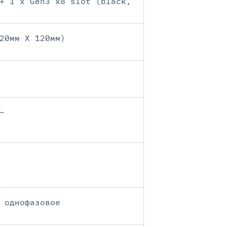
+ 1 x Gen3 x8 slot (black,
20мм X 120мм)
~
 однофазовое