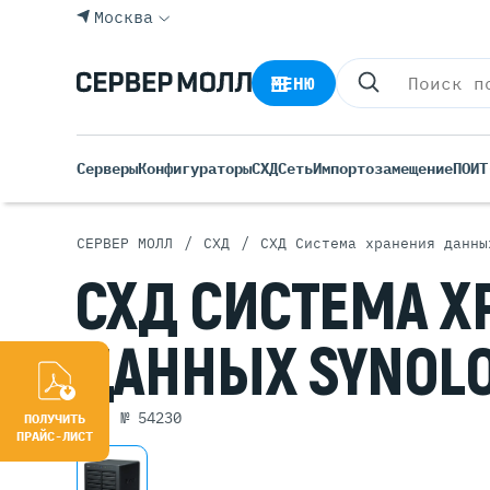
Москва
МЕНЮ
Серверы
Конфигураторы
СХД
Сеть
Импортозамещение
ПО
ИТ
/
/
СЕРВЕР МОЛЛ
СХД
СХД Система хранения данны
Все С
СХД
СИСТЕМА
Х
Rack 
Tower
ДАННЫХ
SYNOL
Росси
Б/У С
Blade
арт. № 54230
ПОЛУЧИТЬ
ПРАЙС-ЛИСТ