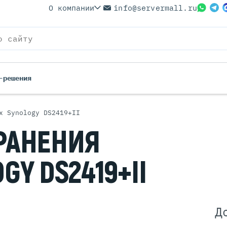
О компании
info@servermall.ru
-решения
х Synology DS2419+II
ерверы
Бренды
РАНЕНИЯ
Серверы
Серверы Lenovo
 Серверы
Серверы XFusion
OGY
DS2419+II
йские Серверы
Серверы ASUS
ерверы (Refurbished)
Серверы SUPERMICRO
 Серверы
Серверы NVIDIA
Серверы IBM
Д
Серверы MSI