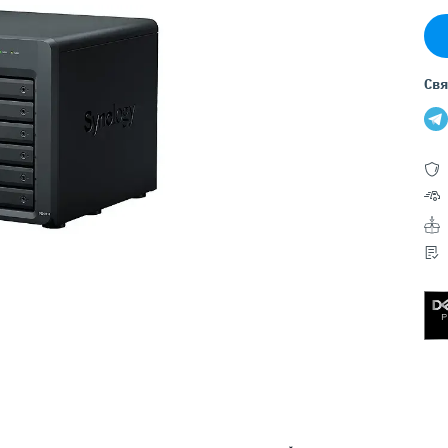
Серверы GIGABYTE
Серверы Huawei Atlas
ры DELL
Серверы HP
Свя
G17
HPE Gen12
G16
HPE Gen11
G15
HPE Gen10 Plus
G14
HPE Gen10