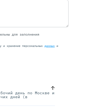
тельны для заполнения
ку и хранение персональных
данных
и
абочий день по Москве и
очих дней (в
.