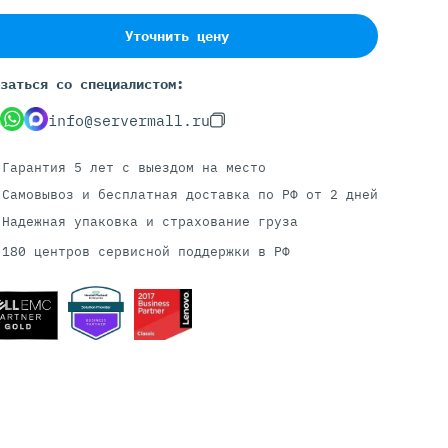
Уточнить цену
Серверы С GPU
заться со специалистом:
С GPU NVIDIA
info@servermall.ru
С GPU AMD
С GPU Huawei Ascend
Гарантия 5 лет
с выездом на место
С 2 GPU
Самовывоз и бесплатная доставка
по РФ от 2 дней
С 4 GPU
Надежная упаковка и страхование груза
С 8 GPU
180 центров сервисной поддержки в РФ