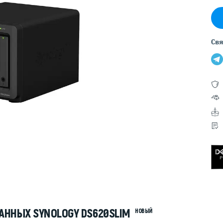
Серверы GIGABYTE
Серверы Huawei Atlas
ры DELL
Серверы HP
Свя
G17
HPE Gen12
G16
HPE Gen11
G15
HPE Gen10 Plus
G14
HPE Gen10
АННЫХ SYNOLOGY DS620SLIM
НОВЫЙ