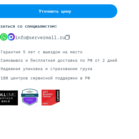
Уточнить цену
Серверы С GPU
заться со специалистом:
С GPU NVIDIA
info@servermall.ru
С GPU AMD
С GPU Huawei Ascend
Гарантия 5 лет
с выездом на место
С 2 GPU
Самовывоз и бесплатная доставка
по РФ от 2 дней
С 4 GPU
Надежная упаковка и страхование груза
С 8 GPU
180 центров сервисной поддержки в РФ