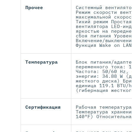
Прочее
Системный вентилято
Режим скорости вент
максимальной скорос
Тихий режим Простая
вентилятора LED-инд
яркостью на передне
сбоя питания Уровен
Включение/выключени
Функция Wake on LAN
Температура
Блок питания/адапте
переменного тока: 1
Частота: 50/60 Hz, 
энергии: 34.88 W (д
жесткого диска) Бри
единица 119.1 BTU/h
(гибернация жестког
Сертификация
Рабочая температура
Температура хранени
140°F) Относительна