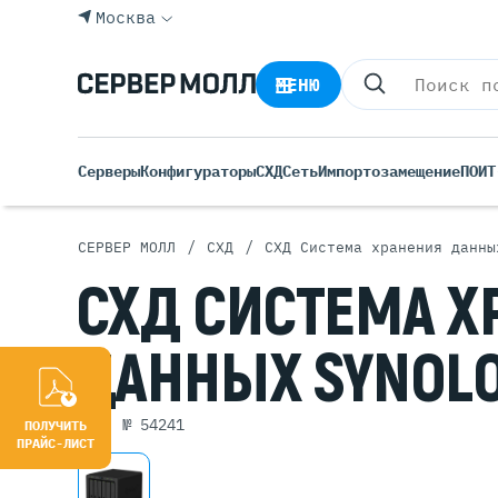
Москва
МЕНЮ
Серверы
Конфигураторы
СХД
Сеть
Импортозамещение
ПО
ИТ
/
/
СЕРВЕР МОЛЛ
СХД
СХД Система хранения данны
Все С
СХД
СИСТЕМА
Х
Rack 
Tower
ДАННЫХ
SYNOL
Росси
Б/У С
Blade
арт. № 54241
ПОЛУЧИТЬ
ПРАЙС-ЛИСТ