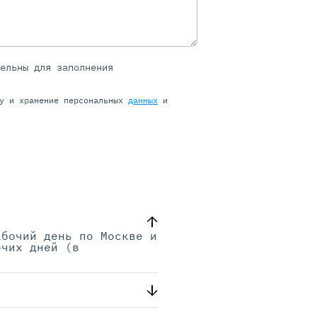
тельны для заполнения
ку и хранение персональных
данных
и
абочий день по Москве и
очих дней (в
.