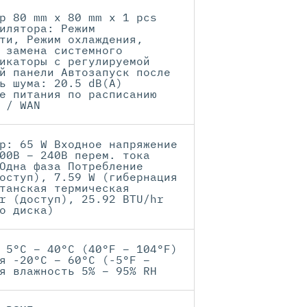
р 80 mm x 80 mm x 1 pcs
илятора: Режим
ти, Режим охлаждения,
 замена системного
икаторы с регулируемой
й панели Автозапуск после
ь шума: 20.5 dB(A)
е питания по расписанию
 / WAN
р: 65 W Входное напряжение
00В – 240В перем. тока
Одна фаза Потребление
оступ), 7.59 W (гибернация
танская термическая
r (доступ), 25.92 BTU/hr
о диска)
 5°C – 40°C (40°F – 104°F)
я -20°C – 60°C (-5°F –
я влажность 5% – 95% RH