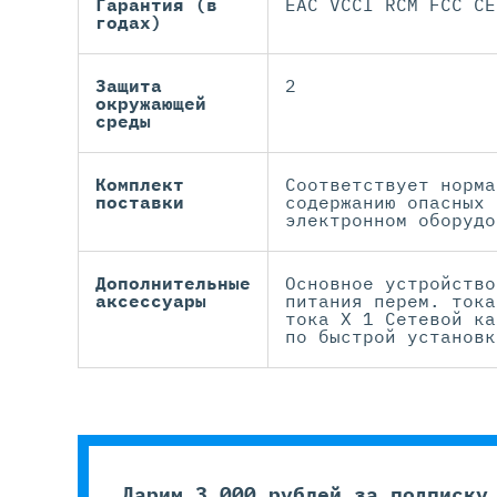
Гарантия (в
EAC VCCI RCM FCC CE
годах)
Защита
2
окружающей
среды
Комплект
Соответствует норма
поставки
содержанию опасных 
электронном оборудо
Дополнительные
Основное устройство
аксессуары
питания перем. тока
тока X 1 Сетевой ка
по быстрой установк
Дарим 3 000 рублей за подписку