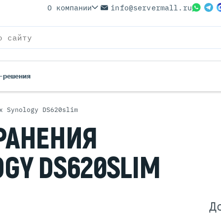
О компании
info@servermall.ru
-решения
х Synology DS620slim
ерверы
Бренды
РАНЕНИЯ
Серверы
Серверы Lenovo
 Серверы
Серверы XFusion
OGY
DS620SLIM
йские Серверы
Серверы ASUS
ерверы (Refurbished)
Серверы SUPERMICRO
 Серверы
Серверы NVIDIA
Серверы IBM
Д
Серверы MSI