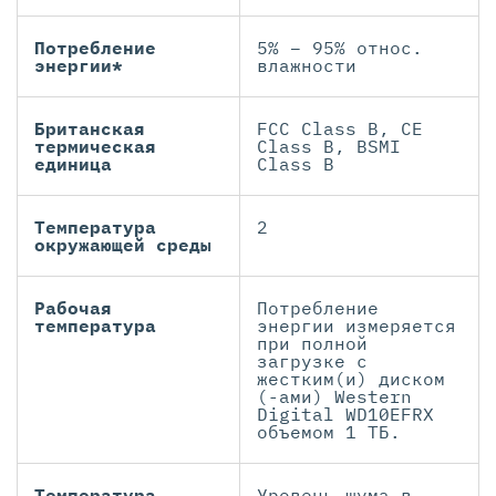
Потребление
5% – 95% относ.
энергии*
влажности
Британская
FCC Class B, CE
термическая
Class B, BSMI
единица
Class B
Температура
2
окружающей среды
Рабочая
Потребление
температура
энергии измеряется
при полной
загрузке с
жестким(и) диском
(-ами) Western
Digital WD10EFRX
объемом 1 ТБ.
Температура
Уровень шума в