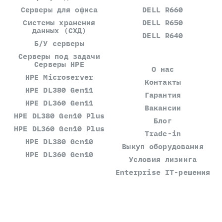
Серверы для офиса
DELL R660
Системы хранения
DELL R650
данных (СХД)
DELL R640
Б/У серверы
Серверы под задачи
Серверы HPE
О нас
HPE Microserver
Контакты
HPE DL380 Gen11
Гарантия
HPE DL360 Gen11
Вакансии
HPE DL380 Gen10 Plus
Блог
HPE DL360 Gen10 Plus
Trade-in
HPE DL380 Gen10
Выкуп оборудования
HPE DL360 Gen10
Условия лизинга
Enterprise IT-решения