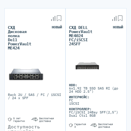
СХД
НОВЫЙ
СХД DELL
НОВЫЙ
Дисковая
PowerVault
полка
ME4024
Dell
FC/iSCSI
PowerVault
24SFF
ME424
HDD:
6x1.92 TB SSD SAS RI (до
24 HDD 2.5")
Rack 2U / SAS / FC / iSCSI
ИНТЕРФЕЙС:
/ 24 x SFF
FC
iSCSI
КОНТРОЛЛЕР:
FC/iSCSI 24Bay SFF(2,5")
Dual Ctrl 8GB
5 лет
Бесплатная
гарантии
доставка
Гарантия
Бесплатная
Доступность
3
доставка