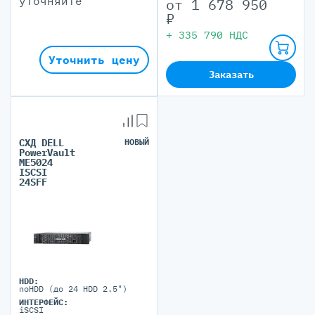
уточняйте
от
1 678 950
₽
+
335 790
НДС
Уточнить цену
Заказать
СХД DELL
НОВЫЙ
PowerVault
ME5024
ISCSI
24SFF
HDD:
noHDD (до 24 HDD 2.5")
ИНТЕРФЕЙС:
iSCSI