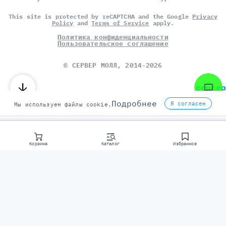
This site is protected by reCAPTCHA and the Google
Privacy
Policy
and
Terms of Service
apply.
Политика конфиденциальности
Пользовательское соглашение
©
СЕРВЕР МОЛЛ
, 2014-2026
соцсер
Подробнее
Я согласен
Мы используем файлы cookie.
Корзина
Каталог
Избранное
Консультаци