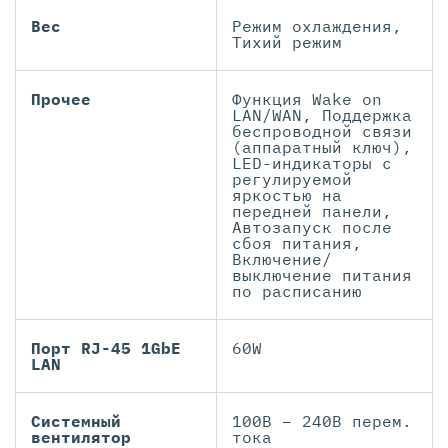
Вес
Режим охлаждения,
Тихий режим
Прочее
Функция Wake on
LAN/WAN, Поддержка
беспроводной связи
(аппаратный ключ),
LED-индикаторы с
регулируемой
яркостью на
передней панели,
Автозапуск после
сбоя питания,
Включение/
выключение питания
по расписанию
Порт RJ-45 1GbE
60W
LAN
Системный
100В – 240В перем.
вентилятор
тока