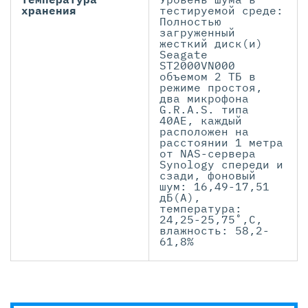
хранения
тестируемой среде:
Полностью
загруженный
жесткий диск(и)
Seagate
ST2000VN000
объемом 2 ТБ в
режиме простоя,
два микрофона
G.R.A.S. типа
40AE, каждый
расположен на
расстоянии 1 метра
от NAS-сервера
Synology спереди и
сзади, фоновый
шум: 16,49-17,51
дБ(A),
температура:
24,25-25,75˚,C,
влажность: 58,2-
61,8%