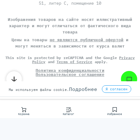
51, литер С, помещение 10
Изображения товаров на сайте носят иллюстративный
характер и могут отличаться от фактического вида
товара
Цены на товары
не являются публичной офертой
и
могут меняться в зависимости от курса валют
This site is protected by reCAPTCHA and the Google
Privacy
Policy
and
Terms of Service
apply.
Политика конфиденциальности
Пользовательское соглашение
©
СЕРВЕР МОЛЛ
, 2014-2026
Подробнее
Я согласен
Мы используем файлы cookie.
Корзина
Каталог
Избранное