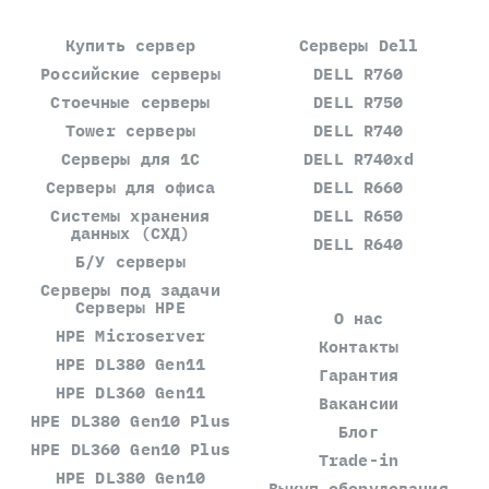
Купить сервер
Серверы Dell
Российские серверы
DELL R760
Стоечные серверы
DELL R750
Tower серверы
DELL R740
Серверы для 1С
DELL R740xd
Серверы для офиса
DELL R660
Системы хранения
DELL R650
данных (СХД)
DELL R640
Б/У серверы
Серверы под задачи
Серверы HPE
О нас
HPE Microserver
Контакты
HPE DL380 Gen11
Гарантия
HPE DL360 Gen11
Вакансии
HPE DL380 Gen10 Plus
Блог
HPE DL360 Gen10 Plus
Trade-in
HPE DL380 Gen10
Выкуп оборудования