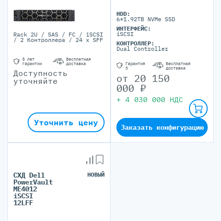
HDD:
6*1.92TB NVMe SSD
ИНТЕРФЕЙС:
iSCSI
Rack 2U / SAS / FC / iSCSI
/ 2 Контроллера / 24 x SFF
КОНТРОЛЛЕР:
Dual Controller
5 лет
Бесплатная
Гарантия
Бесплатная
гарантии
доставка
3
доставка
Доступность
от
20 150
уточняйте
000
₽
+
4 030 000
НДС
Уточнить цену
Заказать конфигурацию
СХД Dell
НОВЫЙ
PowerVault
ME4012
iSCSI
12LFF