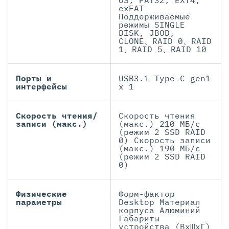
OS, FAT32, EXT4,
exFAT
Поддерживаемые
режимы SINGLE
DISK, JBOD,
CLONE、RAID 0、RAID
1、RAID 5、RAID 10
Порты и
USB3.1 Type-C gen1
интерфейсы
x 1
Скорость чтения/
Скорость чтения
записи (макс.)
(макс.) 210 МБ/с
(режим 2 SSD RAID
0) Скорость записи
(макс.) 190 МБ/с
(режим 2 SSD RAID
0)
Физические
Форм-фактор
параметры
Desktop Материал
корпуса Алюминий
Габариты
устройства (ВxШxГ)