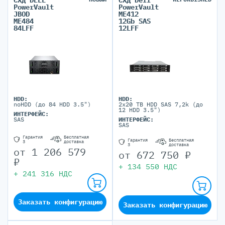
PowerVault
PowerVault
JBOD
ME412
ME484
12Gb SAS
84LFF
12LFF
HDD:
HDD:
noHDD (до 84 HDD 3.5")
2x20 TB HDD SAS 7,2k (до
12 HDD 3.5")
ИНТЕРФЕЙС:
SAS
ИНТЕРФЕЙС:
SAS
Гарантия
Бесплатная
Гарантия
Бесплатная
3
доставка
3
доставка
от
1 206 579
от
672 750
₽
₽
+
134 550
НДС
+
241 316
НДС
Заказать конфигурацию
Заказать конфигурацию