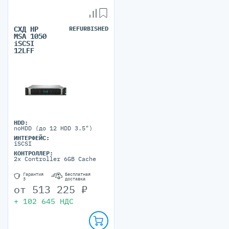
СХД HP
REFURBISHED
MSA 1050
iSCSI
12LFF
HDD:
noHDD (до 12 HDD 3.5")
ИНТЕРФЕЙС:
iSCSI
КОНТРОЛЛЕР:
2x Controller 6GB Cache
Гарантия
Бесплатная
3
доставка
от
513 225
₽
+
102 645
НДС