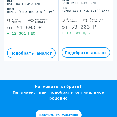
RAID:
RAID Dell H310 (ZM)
RAID Dell H310 (ZM)
HDD:
HDD:
noHDD (до 8 HDD 3.5'' LFF)
noHDD (до 8 HDD 3.5'' LFF)
5 лет
Бесплатная
5 лет
Бесплатная
гарантии
доставка
гарантии
доставка
от
53 003
₽
от
61 503
₽
+
10 601
НДС
+
12 301
НДС
Подобрать аналог
Подобрать аналог
Не можете выбрать?
Мы знаем, как подобрать оптимальное
решение
Получить консультацию