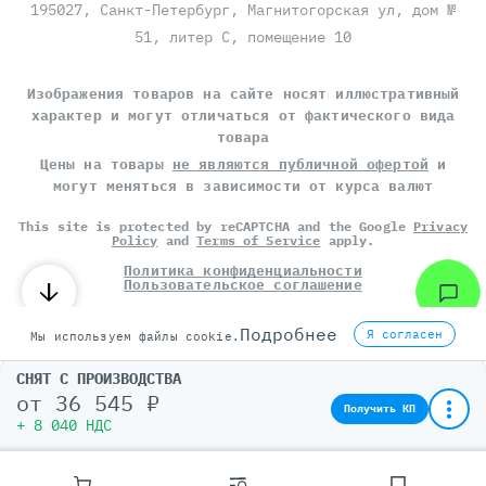
195027, Санкт-Петербург, Магнитогорская ул, дом №
51, литер С, помещение 10
Изображения товаров на сайте носят иллюстративный
характер и могут отличаться от фактического вида
товара
Цены на товары
не являются публичной офертой
и
могут меняться в зависимости от курса валют
This site is protected by reCAPTCHA and the Google
Privacy
Policy
and
Terms of Service
apply.
Политика конфиденциальности
Пользовательское соглашение
©
СЕРВЕР МОЛЛ
, 2014-2026
Подробнее
Я согласен
Мы используем файлы cookie.
СНЯТ С ПРОИЗВОДСТВА
от
36 545 ₽
Получить КП
+ 8 040 НДС