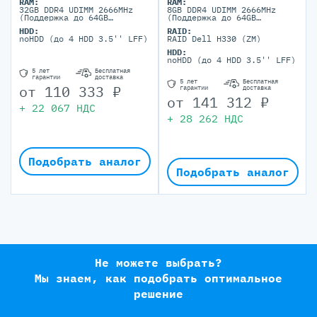
RAM:
RAM:
32GB DDR4 UDIMM 2666MHz
8GB DDR4 UDIMM 2666MHz
(Поддержка до 64GB
(Поддержка до 64GB
максимально, 4 DIMM
максимально, 4 DIMM
HDD:
RAID:
портов)
портов)
noHDD (до 4 HDD 3.5'' LFF)
RAID Dell H330 (ZM)
HDD:
noHDD (до 4 HDD 3.5'' LFF)
5 лет
Бесплатная
гарантии
доставка
5 лет
Бесплатная
от
110 333
₽
гарантии
доставка
от
141 312
₽
+
22 067
НДС
+
28 262
НДС
Подобрать аналог
Подобрать аналог
Не можете выбрать?
Мы знаем, как подобрать оптимальное
решение