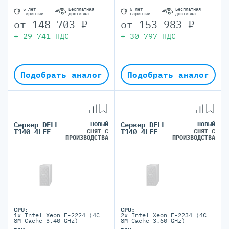
5 лет
Бесплатная
5 лет
Бесплатная
гарантии
доставка
гарантии
доставка
от
148 703
₽
от
153 983
₽
+
29 741
НДС
+
30 797
НДС
Подобрать аналог
Подобрать аналог
Сервер DELL
НОВЫЙ
Сервер DELL
НОВЫЙ
СНЯТ С
СНЯТ С
T140 4LFF
T140 4LFF
ПРОИЗВОДСТВА
ПРОИЗВОДСТВА
CPU:
CPU:
1x Intel Xeon E-2224 (4C
2x Intel Xeon E-2234 (4C
8M Cache 3.40 GHz)
8M Cache 3.60 GHz)