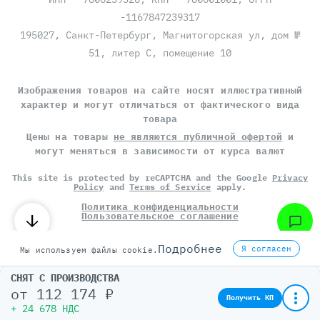
-1167847239317
195027, Санкт-Петербург, Магнитогорская ул, дом №
51, литер С, помещение 10
Изображения товаров на сайте носят иллюстративный
характер и могут отличаться от фактического вида
товара
Цены на товары
не являются публичной офертой
и
могут меняться в зависимости от курса валют
This site is protected by reCAPTCHA and the Google
Privacy
Policy
and
Terms of Service
apply.
Политика конфиденциальности
Пользовательское соглашение
©
СЕРВЕР МОЛЛ
, 2014-2026
Подробнее
Я согласен
Мы используем файлы cookie.
СНЯТ С ПРОИЗВОДСТВА
от
112 174 ₽
Получить КП
+ 24 678 НДС