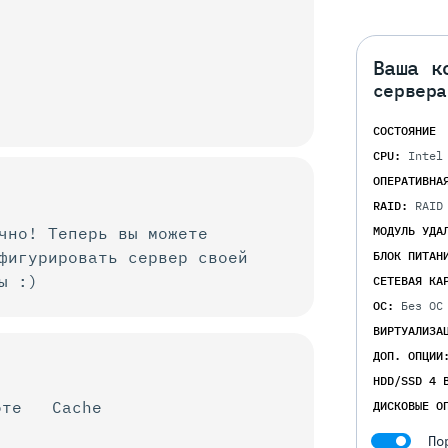
Ваша к
сервера
СОСТОЯНИЕ
CPU:
Intel
ОПЕРАТИВНА
RAID:
RAID
чно! Теперь вы можете
МОДУЛЬ УДА
нфигурировать
сервер своей
БЛОК ПИТАН
ы :)
СЕТЕВАЯ КА
ОС:
Без ОС
ВИРТУАЛИЗА
ДОП. ОПЦИИ
HDD/SSD 4 
оте
Cache
ДИСКОВЫЕ О
По