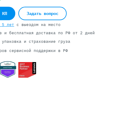
 КП
Задать вопрос
Серверы С GPU
 5 лет
с выездом на место
С GPU NVIDIA
з и бесплатная доставка
по РФ от 2 дней
С GPU AMD
 упаковка и страхование груза
С GPU Huawei Ascend
ров сервисной поддержки в РФ
С 2 GPU
С 4 GPU
С 8 GPU