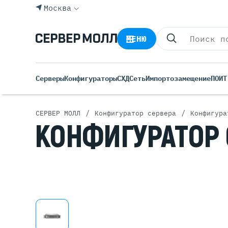
Москва
МЕНЮ
Серверы
Конфигураторы
СХД
Сеть
Импортозамещение
ПО
ИТ
/
/
СЕРВЕР МОЛЛ
Конфигуратор сервера
Конфигура
КОНФИГУРАТОР
Все С
Rack 
Tower
Росси
Б/У С
Blade