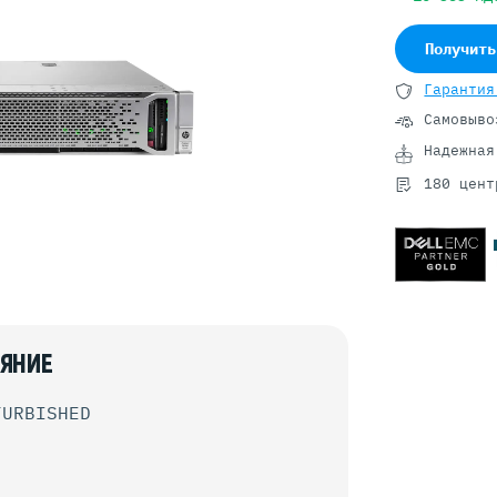
Серверы GIGABYTE
Серверы Huawei Atlas
Получить
ры DELL
Серверы HP
Гарантия
G17
HPE Gen12
Самовыво
G16
HPE Gen11
Надежная
G15
HPE Gen10 Plus
180 цент
G14
HPE Gen10
ЯНИЕ
FURBISHED