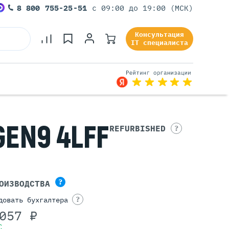
8 800 755-25-51
с 09:00 до 19:00 (МСК)
Консультация
IT специалиста
GEN9 4LFF
Серверы Под Задачи
REFURBISHED
?
Серверы Для 1С
Серверы Для Офиса
Серверы Для Виртуализации
Серверы Для Видеонаблюдения
?
ОИЗВОДСТВА
Серверы Для ИИ
?
довать бухгалтера
057 ₽
С