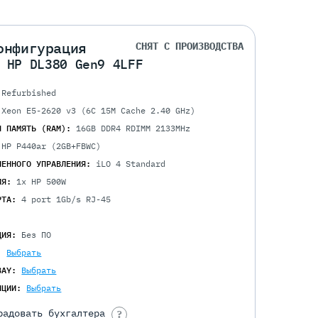
онфигурация
СНЯТ С ПРОИЗВОДСТВА
 HP DL380 Gen9 4LFF
Refurbished
 Xeon E5-2620 v3 (6C 15M Cache 2.40 GHz)
Я ПАМЯТЬ (RAM):
16GB DDR4 RDIMM 2133MHz
 HP P440ar (2GB+FBWC)
ЛЕННОГО УПРАВЛЕНИЯ:
iLO 4 Standard
ИЯ:
1x HP 500W
РТА:
4 port 1Gb/s RJ-45
ЦИЯ:
Без ПО
:
Выбрать
BAY:
Выбрать
ПЦИИ:
Выбрать
радовать бухгалтера
?