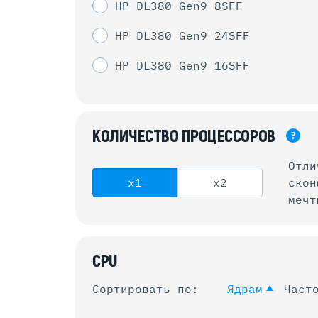
HP DL380 Gen9 8SFF
HP DL380 Gen9 24SFF
HP DL380 Gen9 16SFF
КОЛИЧЕСТВО
ПРОЦЕССОРОВ
?
Отли
x1
x2
ско
мечт
CPU
Сортировать по:
Ядрам
Част