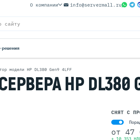
О компании
info@servermall.ru
-решения
тор модели HP DL380 Gen9 4LFF
СЕРВЕРА HP DL380 
ерверы
Бренды
Серверы
Серверы Lenovo
 Серверы
Серверы XFusion
йские Серверы
Серверы ASUS
ерверы (Refurbished)
Серверы SUPERMICRO
СНЯТ С ПР
 Серверы
Серверы NVIDIA
Пора
Серверы IBM
от
47 
Серверы MSI
+ 10 353 НД