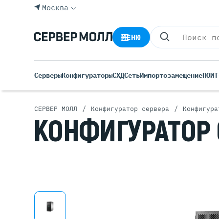
Москва
МЕНЮ
Серверы
Конфигураторы
СХД
Сеть
Импортозамещение
ПО
ИТ
/
/
СЕРВЕР МОЛЛ
Конфигуратор сервера
Конфигура
КОНФИГУРАТОР
Все С
Rack 
Tower
Росси
Б/У С
Blade