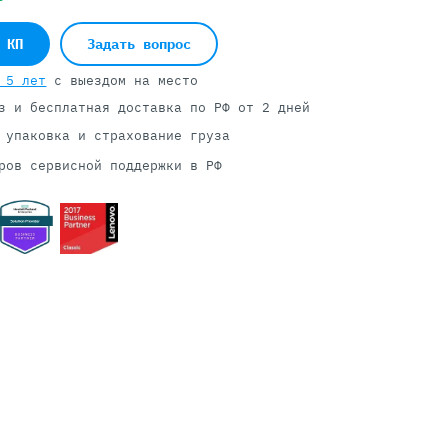
 КП
Задать вопрос
Серверы С GPU
 5 лет
с выездом на место
С GPU NVIDIA
з и бесплатная доставка
по РФ от 2 дней
С GPU AMD
 упаковка и страхование груза
С GPU Huawei Ascend
ров сервисной поддержки в РФ
С 2 GPU
С 4 GPU
С 8 GPU