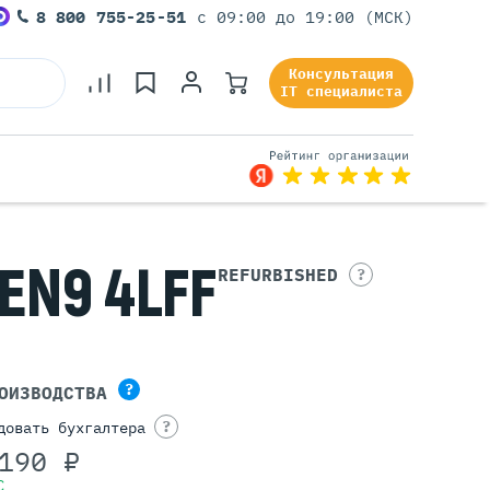
8 800 755-25-51
с 09:00 до 19:00 (МСК)
Консультация
IT специалиста
EN9 4LFF
Серверы Под Задачи
REFURBISHED
?
Серверы Для 1С
Серверы Для Офиса
Серверы Для Виртуализации
Серверы Для Видеонаблюдения
?
ОИЗВОДСТВА
Серверы Для ИИ
?
довать бухгалтера
190 ₽
С