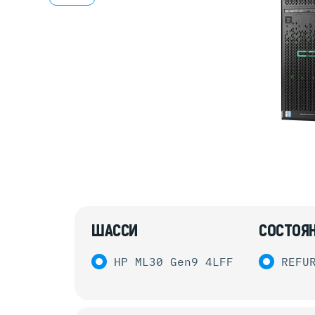
Серве
DELL 
DELL 
DELL 
DELL 
ШАССИ
СОСТОЯ
HP ML30 Gen9 4LFF
REFU