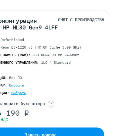
онфигурация
СНЯТ С ПРОИЗВОДСТВА
 HP ML30 Gen9 4LFF
Refurbished
 Xeon E3-1220 v5 (4C 8M Cache 3.00 GHz)
Я ПАМЯТЬ (RAM):
8GB DDR4 UDIMM 2400MHz
ЛЕННОГО УПРАВЛЕНИЯ:
iLO 4 Standard
ЦИЯ:
Без ПО
BAY:
Выбрать
ПЦИИ:
Выбрать
радовать бухгалтера
?
6 190 ₽
 НДС
Задать вопрос