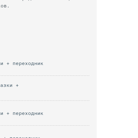
ков.
ки + переходник
лазки +
ки + переходник