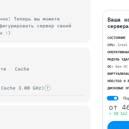
Ваша к
чно! Теперь вы можете
нфигурировать
сервер своей
сервера
ы :)
СОСТОЯНИЕ
CPU:
Intel
ОПЕРАТИВНА
МОДУЛЬ УДА
ОС:
Без ОС
оте
Cache
ВИРТУАЛИЗА
HDD/SSD 4 
 Cache 3.00 GHz)
?
ДИСКОВЫЕ О
По
от
4
+ 10 162