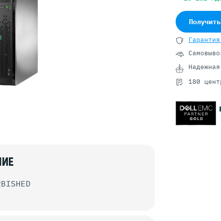
Серверы GIGABYTE
Серверы Huawei Atlas
Получить
ры DELL
Серверы HP
Гарантия
G17
HPE Gen12
Самовыво
G16
HPE Gen11
Надежная
G15
HPE Gen10 Plus
180 цент
G14
HPE Gen10
НИЕ
RBISHED