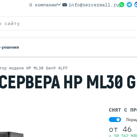
О компании
info@servermall.ru
-решения
тор модели HP ML30 Gen9 4LFF
СЕРВЕРА HP ML30 G
ерверы
Бренды
Серверы
Серверы Lenovo
 Серверы
Серверы XFusion
йские Серверы
Серверы ASUS
ерверы (Refurbished)
Серверы SUPERMICRO
СНЯТ С ПР
 Серверы
Серверы NVIDIA
Пора
Серверы IBM
от
46 
Серверы MSI
+ 10 162 НД