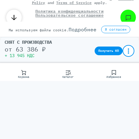
Policy
and
Terms of Service
apply.
Политика конфиденциальности
Пользовательское соглашение
©
СЕРВЕР МОЛЛ
, 2014-2026
Подробнее
Я согласен
Мы используем файлы cookie.
СНЯТ С ПРОИЗВОДСТВА
от
63 386 ₽
Получить КП
+ 13 945 НДС
Корзина
Каталог
Избранное
Консультаци