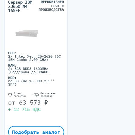
Сервер IBM
REFURBISHED
СНЯТ С
x3650 M4
ПРОИЗВОДСТВА
16SFF
CPU:
2x Intel Xeon E5-2620 (6C
15M Cache 2.00 GHz)
RAM:
2x 8GB DDR3 1600MHz
(Поддержка до 384GB
максимально, 24 DIMM
HDD:
ports)
noHDD (до 16 HDD 2.5''
SFF)
5 лет
Бесплатная
гарантии
доставка
от
63 573
₽
+
12 715
НДС
Подобрать аналог