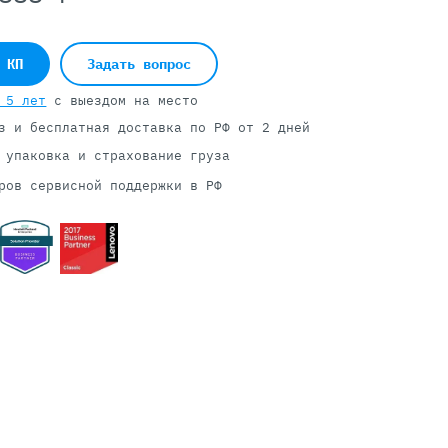
 КП
Задать вопрос
Серверы С GPU
 5 лет
с выездом на место
С GPU NVIDIA
з и бесплатная доставка
по РФ от 2 дней
С GPU AMD
С GPU Huawei Ascend
 упаковка и страхование груза
С 2 GPU
ров сервисной поддержки в РФ
С 4 GPU
С 8 GPU