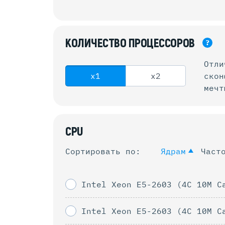
КОЛИЧЕСТВО
ПРОЦЕССОРОВ
?
Отли
x1
x2
ско
мечт
CPU
Сортировать по:
Ядрам
Част
Intel Xeon E5-2603 (4C 10M C
Intel Xeon E5-2603 (4C 10M C