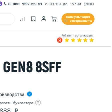
8 800 755-25-51
с 09:00 до 19:00 (МСК)
Консультация
IT специалиста
 GEN8 8SFF
Серверы Под Задачи
Серверы Для 1С
Серверы Для Офиса
Серверы Для Виртуализации
Серверы Для Видеонаблюдения
Серверы Для ИИ
?
ОИЗВОДСТВА
?
довать бухгалтера
888 ₽