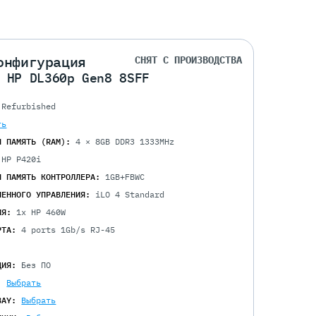
онфигурация
СНЯТ С ПРОИЗВОДСТВА
 HP DL360p Gen8 8SFF
Refurbished
ть
Я ПАМЯТЬ (RAM):
4 × 8GB DDR3 1333MHz
 HP P420i
Я ПАМЯТЬ КОНТРОЛЛЕРА:
1GB+FBWC
ЛЕННОГО УПРАВЛЕНИЯ:
iLO 4 Standard
ИЯ:
1x HP 460W
РТА:
4 ports 1Gb/s RJ-45
ЦИЯ:
Без ПО
:
Выбрать
BAY:
Выбрать