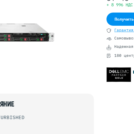
Серверы GIGABYTE
+ 8 996 НДС
Серверы Huawei Atlas
Получить
ры DELL
Серверы HP
Гарантия
G17
HPE Gen12
Самовыво
G16
HPE Gen11
G15
HPE Gen10 Plus
Надежная
G14
HPE Gen10
180 цент
ЯНИЕ
FURBISHED