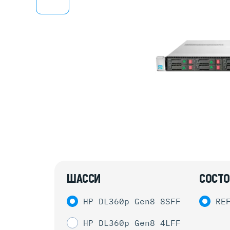
Серве
DELL 
DELL 
DELL 
DELL 
ШАССИ
СОСТО
HP DL360p Gen8 8SFF
RE
HP DL360p Gen8 4LFF