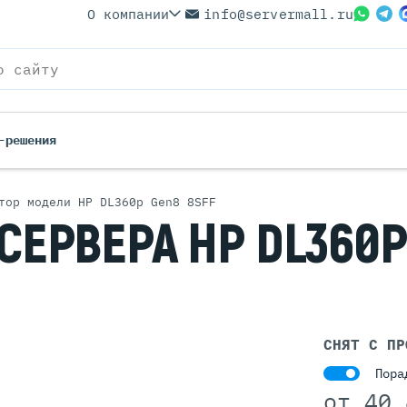
О компании
info@servermall.ru
-решения
тор модели HP DL360p Gen8 8SFF
СЕРВЕРА HP DL360P
ерверы
Бренды
Серверы
Серверы Lenovo
 Серверы
Серверы XFusion
йские Серверы
Серверы ASUS
ерверы (Refurbished)
Серверы SUPERMICRO
 Серверы
Серверы NVIDIA
СНЯТ С ПР
Серверы IBM
Пора
Серверы MSI
от
40 