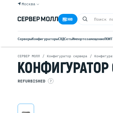
Москва
МЕНЮ
Серверы
Конфигураторы
СХД
Сеть
Импортозамещение
ПО
ИТ
/
/
СЕРВЕР МОЛЛ
Конфигуратор сервера
Конфигура
КОНФИГУРАТОР
Все С
Rack 
Tower
REFURBISHED
?
Росси
Б/У С
Blade