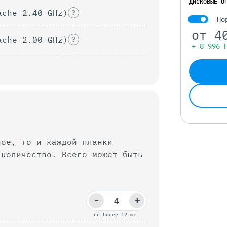
ДИСКОВЫЕ О
ache 2.40 GHz)
?
По
от
4
ache 2.00 GHz)
?
+ 8 996 
ное, то и каждой планки
 Всего может быть
-
+
не более 12 шт.