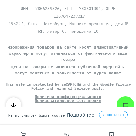
ИНН - 7806239326, КПП - 780601001, ОГРН
-1167847239317
195027, Санкт-Петербург, Магнитогорская ул, дом №
51, литер С, помещение 10
Изображения товаров на сайте носят иллюстративный
характер и могут отличаться от фактического вида
товара
Цены на товары
не являются публичной офертой
и
могут меняться в зависимости от курса валют
This site is protected by reCAPTCHA and the Google
Privacy
Policy
and
Terms of Service
apply.
Политика конфиденциальности
Пользовательское соглашение
©
СЕРВЕР МОЛЛ
, 2014-2026
Подробнее
Я согласен
Мы используем файлы cookie.