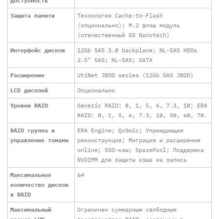
доступность
Защита памяти
Технология Cache-to-Flash
(опционально); M.2 флэш модуль
(отечественный GS Nanotech)
Интерфейс дисков
12Gb SAS 3.0 backplane; NL-SAS HDDs
2.5" SAS; NL-SAS; SATA
Расширение
UtiNet JBOD series (12Gb SAS JBOD)
LCD дисплей
Опционально
Уровни RAID
Generic RAID: 0, 1, 5, 6, 7.3, 10; ERA
RAID: 0, 1, 5, 6, 7.3, 10, 50, 60, 70.
RAID группа и
ERA Engine; QoSmic; Упреждающая
управление томами
реконструкция; Миграция и расширение
online; SSD-кэш; SparePool; Поддержка
NVDIMM для защиты кэша на запись
Максимальное
64
количество дисков
в RAID
Максимальный
Ограничен суммарным свободным