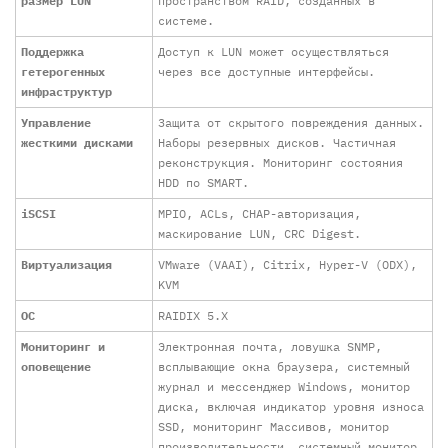
размер LUN
пространством RAID, созданных в
системе.
Поддержка
Доступ к LUN может осуществляться
гетерогенных
через все доступные интерфейсы.
инфраструктур
Управление
Защита от скрытого повреждения данных.
жесткими дисками
Наборы резервных дисков. Частичная
реконструкция. Мониторинг состояния
HDD по SMART.
iSCSI
MPIO, ACLs, CHAP-авторизация,
маскирование LUN, СRC Digest.
Виртуализация
VMware (VAAI), Citrix, Hyper-V (ODX),
KVM
ОС
RAIDIX 5.X
Мониторинг и
Электронная почта, ловушка SNMP,
оповещение
всплывающие окна браузера, системный
журнал и мессенджер Windows, монитор
диска, включая индикатор уровня износа
SSD, мониторинг Массивов, монитор
производительности, системный монитор,