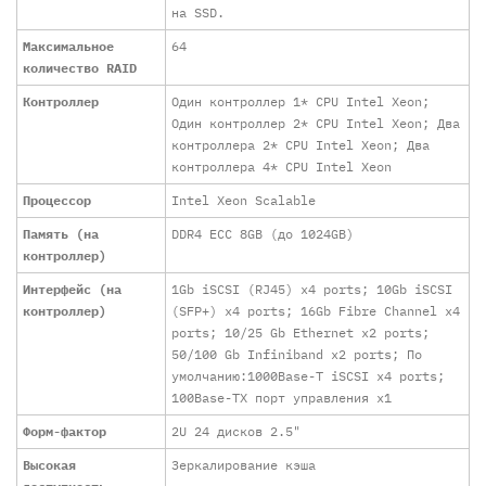
на SSD.
Максимальное
64
количество RAID
Контроллер
Один контроллер 1* CPU Intel Xeon;
Один контроллер 2* CPU Intel Xeon; Два
контроллера 2* CPU Intel Xeon; Два
контроллера 4* CPU Intel Xeon
Процессор
Intel Xeon Scalable
Память (на
DDR4 ECC 8GB (до 1024GB)
контроллер)
Интерфейс (на
1Gb iSCSI (RJ45) x4 ports; 10Gb iSCSI
контроллер)
(SFP+) x4 ports; 16Gb Fibre Channel x4
ports; 10/25 Gb Ethernet x2 ports;
50/100 Gb Infiniband x2 ports; По
умолчанию:1000Base-T iSCSI x4 ports;
100Base-TX порт управления x1
Форм-фактор
2U 24 дисков 2.5"
Высокая
Зеркалирование кэша