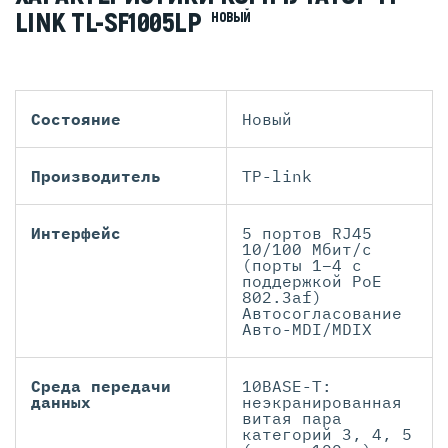
LINK TL-SF1005LP
НОВЫЙ
Состояние
Новый
Производитель
TP-link
Интерфейс
5 портов RJ45
10/100 Мбит/с
(порты 1–4 с
поддержкой PoE
802.3af)
Автосогласование
Авто-MDI/MDIX
Среда передачи
10BASE-T:
данных
неэкранированная
витая пара
категорий 3, 4, 5