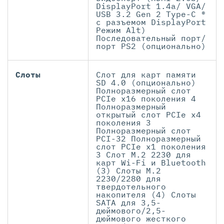
DisplayPort 1.4a/ VGA/
USB 3.2 Gen 2 Type-C ®
с разъемом DisplayPort
Режим Alt)
Последовательный порт/
порт PS2 (опционально)
Слоты
Слот для карт памяти
SD 4.0 (опционально)
Полноразмерный слот
PCIe x16 поколения 4
Полноразмерный
открытый слот PCIe x4
поколения 3
Полноразмерный слот
PCI-32 Полноразмерный
слот PCIe x1 поколения
3 Слот M.2 2230 для
карт Wi-Fi и Bluetooth
(3) Слоты M.2
2230/2280 для
твердотельного
накопителя (4) Слоты
SATA для 3,5-
дюймового/2,5-
дюймового жесткого