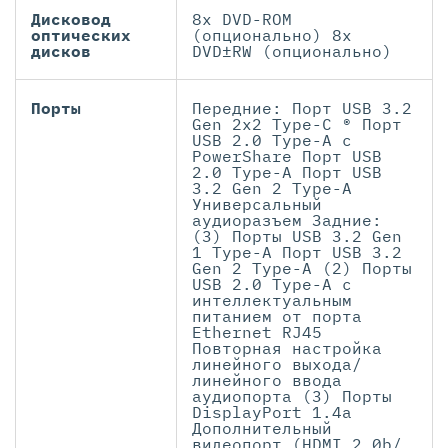
Дисковод
8x DVD-ROM
оптических
(опционально) 8x
дисков
DVD±RW (опционально)
Порты
Передние: Порт USB 3.2
Gen 2x2 Type-C ® Порт
USB 2.0 Type-A с
PowerShare Порт USB
2.0 Type-A Порт USB
3.2 Gen 2 Type-A
Универсальный
аудиоразъем Задние:
(3) Порты USB 3.2 Gen
1 Type-A Порт USB 3.2
Gen 2 Type-A (2) Порты
USB 2.0 Type-A с
интеллектуальным
питанием от порта
Ethernet RJ45
Повторная настройка
линейного выхода/
линейного ввода
аудиопорта (3) Порты
DisplayPort 1.4a
Дополнительный
видеопорт (HDMI 2.0b/