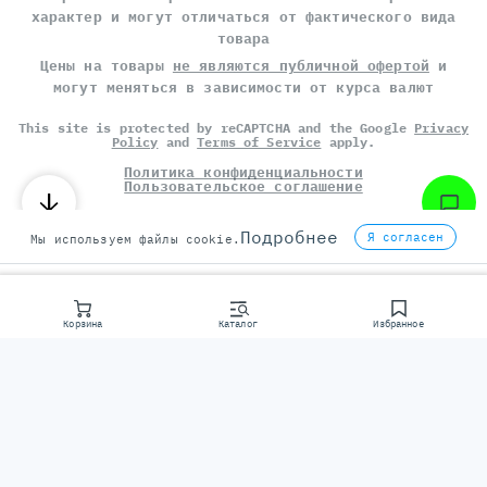
характер и могут отличаться от фактического вида
товара
Цены на товары
не являются публичной офертой
и
могут меняться в зависимости от курса валют
This site is protected by reCAPTCHA and the Google
Privacy
Policy
and
Terms of Service
apply.
Политика конфиденциальности
Пользовательское соглашение
©
СЕРВЕР МОЛЛ
, 2014-2026
Подробнее
Я согласен
Мы используем файлы cookie.
Корзина
Каталог
Избранное
Консультаци