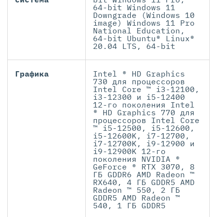
64-bit Windows 11
Downgrade (Windows 10
image) Windows 11 Pro
National Education,
64-bit Ubuntu® Linux®
20.04 LTS, 64-bit
Графика
Intel ® HD Graphics
730 для процессоров
Intel Core ™ i3-12100,
i3-12300 и i5-12400
12-го поколения Intel
® HD Graphics 770 для
процессоров Intel Core
™ i5-12500, i5-12600,
i5-12600K, i7-12700,
i7-12700K, i9-12900 и
i9-12900K 12-го
поколения NVIDIA ®
GeForce ® RTX 3070, 8
ГБ GDDR6 AMD Radeon ™
RX640, 4 ГБ GDDR5 AMD
Radeon ™ 550, 2 ГБ
GDDR5 AMD Radeon ™
540, 1 ГБ GDDR5