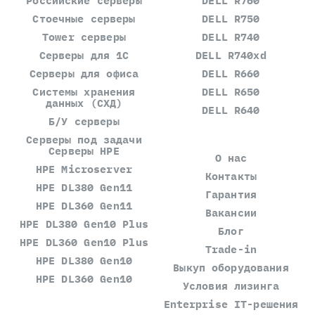
Российские серверы
DELL R760
Стоечные серверы
DELL R750
Tower серверы
DELL R740
Серверы для 1С
DELL R740xd
Серверы для офиса
DELL R660
Системы хранения
DELL R650
данных (СХД)
DELL R640
Б/У серверы
Серверы под задачи
Серверы HPE
О нас
HPE Microserver
Контакты
HPE DL380 Gen11
Гарантия
HPE DL360 Gen11
Вакансии
HPE DL380 Gen10 Plus
Блог
HPE DL360 Gen10 Plus
Trade-in
HPE DL380 Gen10
Выкуп оборудования
HPE DL360 Gen10
Условия лизинга
Enterprise IT-решения