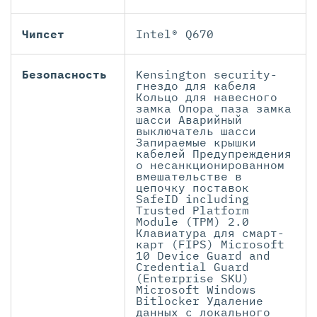
Чипсет
Intel® Q670
Безопасность
Kensington security-
гнездо для кабеля
Кольцо для навесного
замка Опора паза замка
шасси Аварийный
выключатель шасси
Запираемые крышки
кабелей Предупреждения
о несанкционированном
вмешательстве в
цепочку поставок
SafeID including
Trusted Platform
Module (TPM) 2.0
Клавиатура для смарт-
карт (FIPS) Microsoft
10 Device Guard and
Credential Guard
(Enterprise SKU)
Microsoft Windows
Bitlocker Удаление
данных с локального