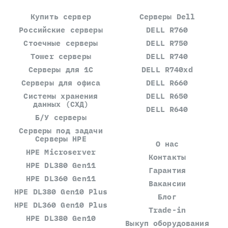
Купить сервер
Серверы Dell
Российские серверы
DELL R760
Стоечные серверы
DELL R750
Tower серверы
DELL R740
Серверы для 1С
DELL R740xd
Серверы для офиса
DELL R660
Системы хранения
DELL R650
данных (СХД)
DELL R640
Б/У серверы
Серверы под задачи
Серверы HPE
О нас
HPE Microserver
Контакты
HPE DL380 Gen11
Гарантия
HPE DL360 Gen11
Вакансии
HPE DL380 Gen10 Plus
Блог
HPE DL360 Gen10 Plus
Trade-in
HPE DL380 Gen10
Выкуп оборудования