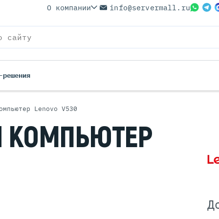
О компании
info@servermall.ru
-решения
омпьютер Lenovo V530
ерверы
Бренды
Й
КОМПЬЮТЕР
Серверы
Серверы Lenovo
 Серверы
Серверы XFusion
йские Серверы
Серверы ASUS
ерверы (Refurbished)
Серверы SUPERMICRO
 Серверы
Серверы NVIDIA
Серверы IBM
Д
Серверы MSI