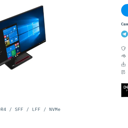
Серверы GIGABYTE
Серверы Huawei Atlas
ры DELL
Серверы HP
Свя
G17
HPE Gen12
G16
HPE Gen11
G15
HPE Gen10 Plus
G14
HPE Gen10
DR4 / SFF / LFF / NVMe