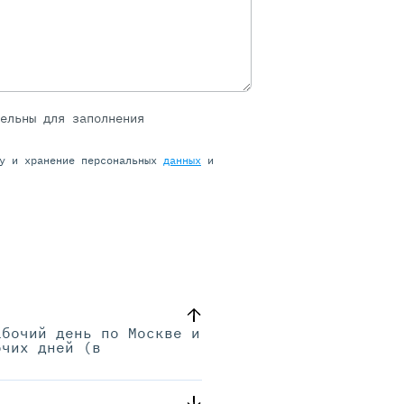
тельны для заполнения
ку и хранение персональных
данных
и
абочий день по Москве и
очих дней (в
.