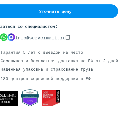
Уточнить цену
Серверы С GPU
заться со специалистом:
С GPU NVIDIA
info@servermall.ru
С GPU AMD
С GPU Huawei Ascend
Гарантия 5 лет
с выездом на место
С 2 GPU
Самовывоз и бесплатная доставка
по РФ от 2 дней
С 4 GPU
Надежная упаковка и страхование груза
С 8 GPU
180 центров сервисной поддержки в РФ