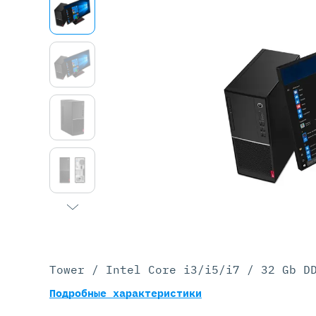
Серве
DELL 
DELL 
DELL 
DELL 
Tower / Intel Core i3/i5/i7 / 32 Gb D
Подробные характеристики