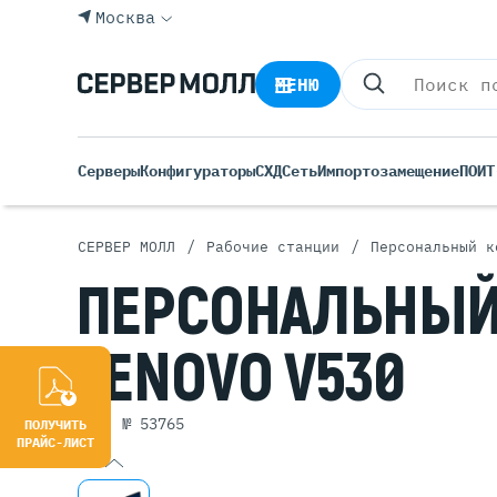
Москва
МЕНЮ
Серверы
Конфигураторы
СХД
Сеть
Импортозамещение
ПО
ИТ
/
/
СЕРВЕР МОЛЛ
Рабочие станции
Персональный к
Все С
ПЕРСОНАЛЬНЫ
Rack 
Tower
LENOVO V530
Росси
Б/У С
Blade
арт. № 53765
ПОЛУЧИТЬ
ПРАЙС-ЛИСТ