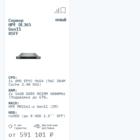
Сервер
НОВЫЙ
HPE DL365
Gen11
8SFF
CPU:
1x AMD EPYC 9654 (96C 384M
Cache 2.40 GHz)
RAM:
2x 16GB DDR5 RDIMM 4800MHz
(Поддержка до 6TB
максимально, 24 DIMM
RAID:
портов)
HPE MR216i-p Gen11 (ZM)
HDD:
noHDD (до 8 HDD 2.5'' SFF)
5 лет
Бесплатная
гарантии
доставка
от
591 101
₽