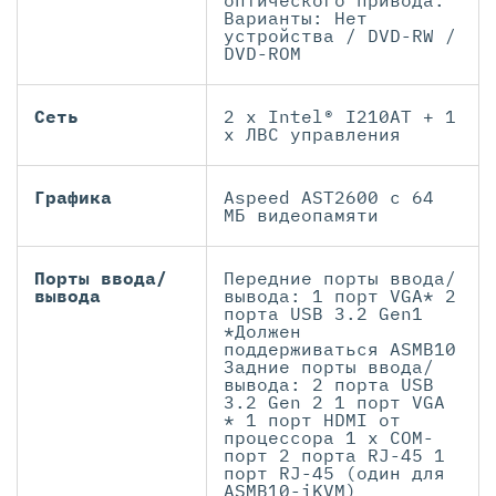
оптического привода:
Варианты: Нет
устройства / DVD-RW /
DVD-ROM
Сеть
2 x Intel® I210AT + 1
x ЛВС управления
Графика
Aspeed AST2600 с 64
МБ видеопамяти
Порты ввода/
Передние порты ввода/
вывода
вывода: 1 порт VGA* 2
порта USB 3.2 Gen1
*Должен
поддерживаться ASMB10
Задние порты ввода/
вывода: 2 порта USB
3.2 Gen 2 1 порт VGA
* 1 порт HDMI от
процессора 1 х COM-
порт 2 порта RJ-45 1
порт RJ-45 (один для
ASMB10-iKVM)