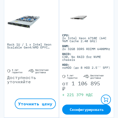
CPU:
2x Intel Xeon 6710E (64C
96M Cache 2.40 GHz)
Rack 1U / 1 x Intel Xeon
RAM:
Scalable Gen4/AMD EPYC
2x 32GB DDR5 RDIMM 6400MHz
9004 / 32 x DIMM / 4
LFF/12 SFF / 2 PSU 1300-
RAID:
2000W
C30, No RAID for NVME
chassis
HDD:
noHDD (до 8 HDD 2.5'' SFF)
5 лет
Бесплатная
гарантии
доставка
5 лет
Бесплатная
Доступность
гарантии
доставка
уточняйте
от
1 106 895
₽
+
221 379
НДС
Уточнить цену
Сконфигурировать