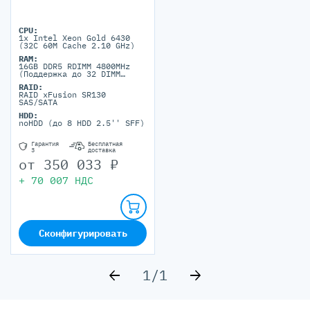
CPU:
1x Intel Xeon Gold 6430
(32C 60M Cache 2.10 GHz)
RAM:
16GB DDR5 RDIMM 4800MHz
(Поддержка до 32 DIMM
портов DDR5)
RAID:
RAID xFusion SR130
SAS/SATA
HDD:
noHDD (до 8 HDD 2.5'' SFF)
Гарантия
Бесплатная
3
доставка
от
350 033
₽
+
70 007
НДС
Сконфигурировать
1
/
1