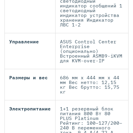
светодиодный
индикатор сообщений 1
светодиодный
индикатор устройства
хранения Индикатор
ЛВС 1-2
Управление
ASUS Control Center
Enterprise
(опционально)
Встроенный ASMB9-iKVM
для KVM-over-IP
Размеры и вес
686 мм х 444 мм х 44
мм Вес нетто: 12,15
кг Вес брутто: 15,75
кг
Электропитание
1+1 резервный блок
питания 800 Вт 80
PLUS Platinum
Рейтинг: 100–127/200–
240 В переменного
тока, 9,4 А/4,72 А,