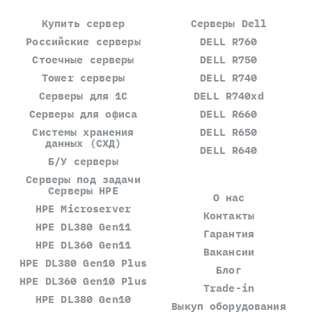
Купить сервер
Серверы Dell
Российские серверы
DELL R760
Стоечные серверы
DELL R750
Tower серверы
DELL R740
Серверы для 1С
DELL R740xd
Серверы для офиса
DELL R660
Системы хранения
DELL R650
данных (СХД)
DELL R640
Б/У серверы
Серверы под задачи
Серверы HPE
О нас
HPE Microserver
Контакты
HPE DL380 Gen11
Гарантия
HPE DL360 Gen11
Вакансии
HPE DL380 Gen10 Plus
Блог
HPE DL360 Gen10 Plus
Trade-in
HPE DL380 Gen10
Выкуп оборудования