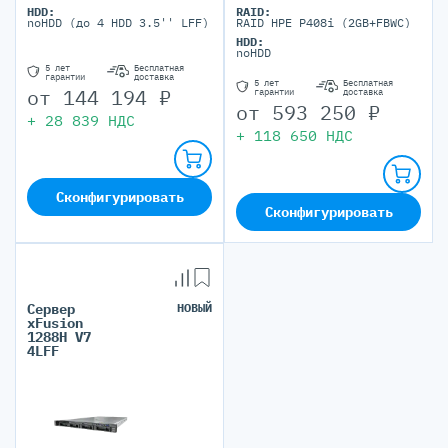
HDD:
RAID:
noHDD (до 4 HDD 3.5'' LFF)
RAID HPE P408i (2GB+FBWC)
HDD:
noHDD
5 лет
Бесплатная
гарантии
доставка
5 лет
Бесплатная
от
144 194
₽
гарантии
доставка
от
593 250
₽
+
28 839
НДС
+
118 650
НДС
Сконфигурировать
Сконфигурировать
Сервер
НОВЫЙ
xFusion
1288H V7
4LFF