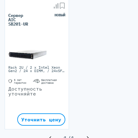
Сервер
НОВЫЙ
AIC
SB201-UR
Rack 2U / 2 x Intel Xeon
Gen2 / 24 x DIMM, / 24xSFF
SATA/SAS / 1 PSU 550 W 2
PSU 80+ Platinum
5 лет
Бесплатная
гарантии
доставка
Доступность
уточняйте
Уточнить цену