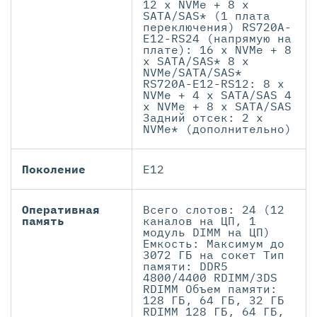
12 x NVMe + 8 x
SATA/SAS* (1 плата
переключения) RS720A-
E12-RS24 (напрямую на
плате): 16 x NVMe + 8
x SATA/SAS* 8 x
NVMe/SATA/SAS*
RS720А-Е12-RS12: 8 x
NVMe + 4 x SATA/SAS 4
x NVMe + 8 x SATA/SAS
Задний отсек: 2 x
NVMe* (дополнительно)
Поколение
Е12
Оперативная
Всего слотов: 24 (12
память
каналов на ЦП, 1
модуль DIMM на ЦП)
Емкость: Максимум до
3072 ГБ на сокет Тип
памяти: DDR5
4800/4400 RDIMM/3DS
RDIMM Объем памяти:
128 ГБ, 64 ГБ, 32 ГБ
RDIMM 128 ГБ, 64 ГБ,