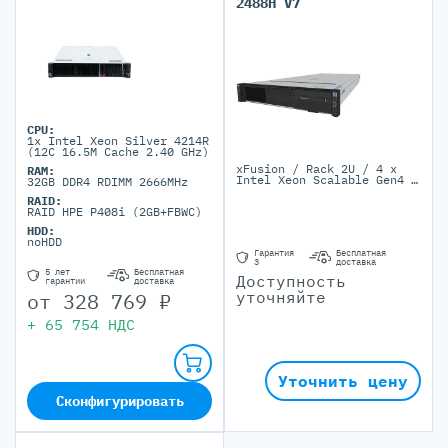
2488H V7
CPU:
1x Intel Xeon Silver 4214R
(12C 16.5M Cache 2.40 GHz)
xFusion / Rack 2U / 4 x
RAM:
Intel Xeon Scalable Gen4 /
32GB DDR4 RDIMM 2666MHz
64 x DDR5 DIMM / 25 SFF,
RAID:
2 M.2 SSD / 2 PSU
RAID HPE P408i (2GB+FBWC)
Platinum/Titanium
HDD:
noHDD
Гарантия
Бесплатная
3
доставка
5 лет
Бесплатная
Доступность
гарантии
доставка
уточняйте
от
328 769
₽
+
65 754
НДС
Уточнить цену
Сконфигурировать