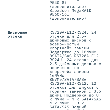
9540-8i
(дополнительно)
Broadcom MegaRAID
9560-16i
(дополнительно)
Дисковые
RS720A-E12-RS24: 24
отсеки
отсека для 2,5-
дюймовых дисков с
возможностью
«горячей» замены
Поддержка до 16NVMe +
8SATA/SAS RS720A-E12-
RS24U: 24 отсека для
2,5-дюймовых дисков с
возможностью
«горячей» замены
16NVMe +
8NVMe/SATA/SAS*
RS720А-Е12-RS12: 12
отсеков для дисков с
горячей заменой x 3,5
дюйма Поддержка до 8
x NVMe + 4 x SATA/SAS
4 x NVMe + 8 x
SATA/SAS Задний