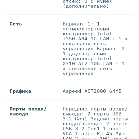
отсек: 2 x NVMe*
(дополнительно)
Сеть
Вариант 1: 1
четырехпортовый
контроллер Intel
I350-AM4 1G LAN + 1 x
локальная сеть
управления Вариант 2:
1 двухпортовый
контроллер Intel
X710-AT2 10G LAN + 1
x локальная сеть
управления
Графика
Aspeed AST2600 64MB
Порты ввода/
Передние порты ввода/
вывода
вывода: 2 порта USB
3.2 Gen1 Задние порты
ввода/вывода: 2 порта
USB 3.2 Gen1 1 порт
VGA 1 порт RJ-45 Mgmt
LAN 2 порта 10G или 4