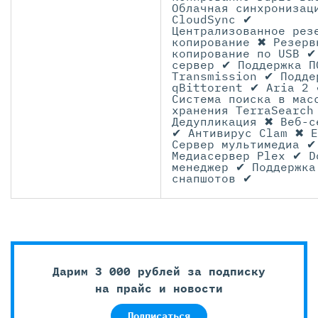
Облачная синхронизац
CloudSync ✔
Централизованное рез
копирование ✖ Резерв
копирование по USB ✔
сервер ✔ Поддержка П
Transmission ✔ Подде
qBittorent ✔ Aria 2 
Система поиска в мас
хранения TerraSearch
Дедупликация ✖ Веб-с
✔ Антивирус Clam ✖ 
Cервер мультимедиа ✔
Медиасервер Plex ✔ D
менеджер ✔ Поддержка
снапшотов ✔
Дарим 3 000 рублей за подписку
на прайс и новости
Подписаться