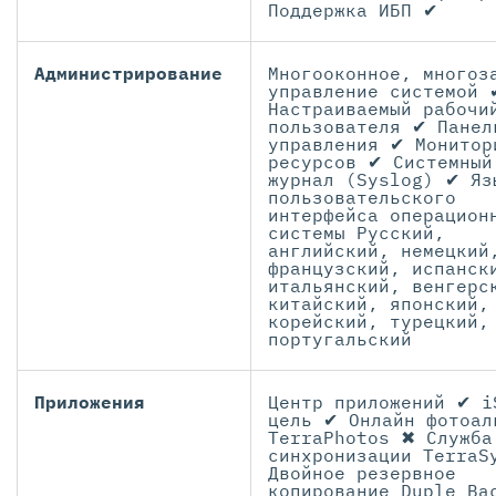
Поддержка ИБП ✔
Администрирование
Многооконное, многоз
управление системой 
Настраиваемый рабочи
пользователя ✔ Панел
управления ✔ Монитор
ресурсов ✔ Системный
журнал (Syslog) ✔ Яз
пользовательского
интерфейса операцион
системы Русский,
английский, немецкий
французский, испанск
итальянский, венгерс
китайский, японский,
корейский, турецкий,
португальский
Приложения
Центр приложений ✔ i
цель ✔ Онлайн фотоал
TerraPhotos ✖ Служба
синхронизации TerraS
Двойное резервное
копирование Duple Ba