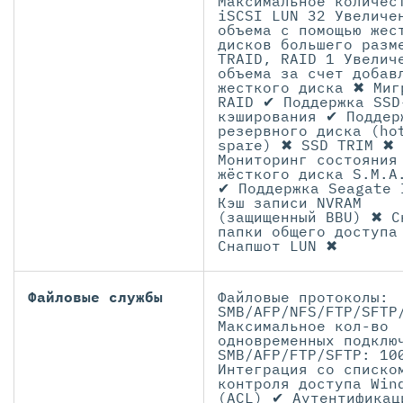
Максимальное количес
iSCSI LUN 32 Увеличе
объема с помощью жес
дисков большего разм
TRAID, RAID 1 Увелич
объема за счет добав
жесткого диска ✖ Миг
RAID ✔ Поддержка SSD
кэширования ✔ Поддер
резервного диска (ho
spare) ✖ SSD TRIM ✖
Мониторинг состояния
жёсткого диска S.M.A
✔ Поддержка Seagate 
Кэш записи NVRAM
(защищенный BBU) ✖ С
папки общего доступа
Снапшот LUN ✖
Файловые службы
Файловые протоколы:
SMB/AFP/NFS/FTP/SFTP
Максимальное кол-во
одновременных подклю
SMB/AFP/FTP/SFTP: 10
Интеграция со списко
контроля доступа Win
(ACL) ✔ Аутентификац