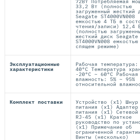
72Вт Потребляемая мо
33,2 Вт (полностью
загруженный жесткий 
Seagate ST4000VN008
емкостью 4 ТБ в сост
чтения/записи) 12,4 
(полностью загруженн
жесткий диск Seagate
ST4000VN008 емкостью
спящем режиме)
Эксплуатационные
Рабочая температура:
характеристики
40°C Температура хра
-20°C ~ 60°C Рабочая
влажность: 5% ~ 95%
относительной влажно
Комплект поставки
Устройство (x1) Шнур
питания (x1) Адаптер
питания (x1) Сетевой
RJ-45 (x1) Краткое
руководство по устан
(x1) Примечание об
ограниченной гаранти
Винты (несколько)