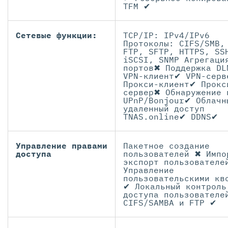
TFM ✔
Сетевые функции:
TCP/IP: IPv4/IPv6
Протоколы: CIFS/SMB,
FTP, SFTP, HTTPS, SS
iSCSI, SNMP Агрегаци
портов✖ Поддержка DL
VPN-клиент✔ VPN-серв
Прокси-клиент✔ Прокс
сервер✖ Обнаружение 
UPnP/Bonjour✔ Облачн
удаленный доступ
TNAS.online✔ DDNS✔
Управление правами
Пакетное создание
доступа
пользователей ✖ Импо
экспорт пользователе
Управление
пользовательскими кв
✔ Локальный контроль
доступа пользователе
CIFS/SAMBA и FTP ✔