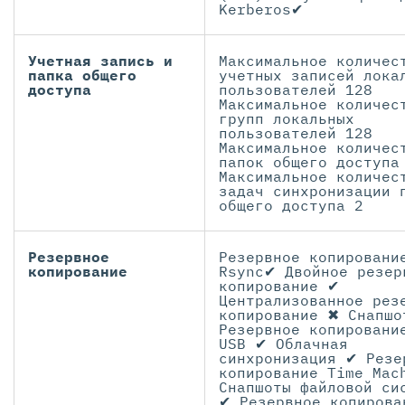
Kerberos✔
Учетная запись и
Максимальное количес
папка общего
учетных записей лока
доступа
пользователей 128
Максимальное количес
групп локальных
пользователей 128
Максимальное количес
папок общего доступа
Максимальное количес
задач синхронизации 
общего доступа 2
Резервное
Резервное копировани
копирование
Rsync✔ Двойное резер
копирование ✔
Централизованное рез
копирование ✖ Снапшо
Резервное копировани
USB ✔ Облачная
синхронизация ✔ Резе
копирование Time Mac
Снапшоты файловой си
✔ Резервное копирова