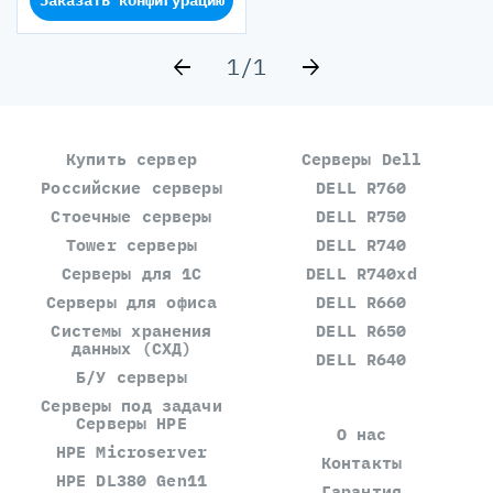
1
/
1
Купить сервер
Серверы Dell
Российские серверы
DELL R760
Стоечные серверы
DELL R750
Tower серверы
DELL R740
Серверы для 1С
DELL R740xd
Серверы для офиса
DELL R660
Системы хранения
DELL R650
данных (СХД)
DELL R640
Б/У серверы
Серверы под задачи
Серверы HPE
О нас
HPE Microserver
Контакты
HPE DL380 Gen11
Гарантия