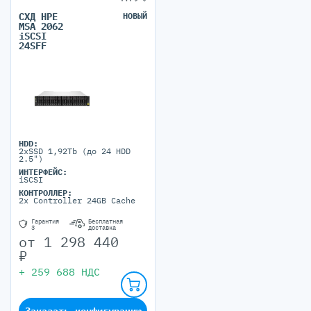
СХД HPE
НОВЫЙ
MSA 2062
iSCSI
24SFF
HDD:
2xSSD 1,92Tb (до 24 HDD
2.5")
ИНТЕРФЕЙС:
iSCSI
КОНТРОЛЛЕР:
2x Controller 24GB Cache
Гарантия
Бесплатная
3
доставка
от
1 298 440
₽
+
259 688
НДС
Заказать конфигурацию