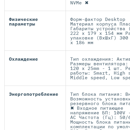
NVMe ✖
Физические
Форм-фактор Desktop
параметры
Материал корпуса Пла
Габариты устройства 
222 x 179 x 154 мм Р
упаковке (ВxШxГ) 300
x 186 мм
Охлаждение
Тип охлаждения: Акти
Размеры вентилятора:
120 x 25mm - 1 шт. Р
работы: Smart, High 
Middle speed, Low sp
Энергопотребление
Тип блока питания: В
Возможность установк
резервного блока пит
✖ Входное питающее
напряжение БП: 100V 
AC Частота (Гц): 50/
Мощность блока питан
комплектации по умол