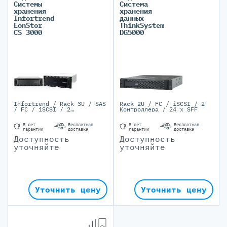
Системы
Система
хранения
хранения
Infortrend
данных
EonStor
ThinkSystem
CS 3000
DG5000
Infortrend / Rack 3U / SAS
Rack 2U / FC / iSCSI / 2
/ FC / iSCSI / 2
Контроллера / 24 x SFF
Контроллера / 24 x LFF
5 лет
Бесплатная
5 лет
Бесплатная
гарантии
доставка
гарантии
доставка
Доступность
Доступность
уточняйте
уточняйте
Уточнить цену
Уточнить цену