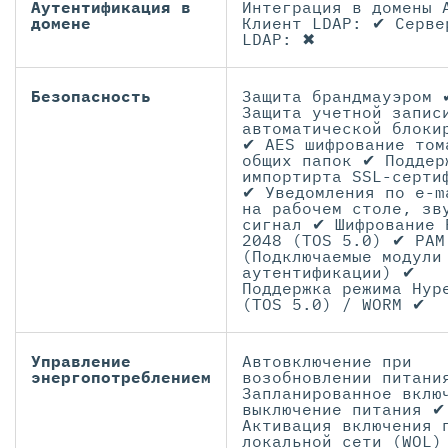
Аутентификация в
Интеграция в домены 
домене
Клиент LDAP: ✔ Серве
LDAP: ✖
Безопасность
Защита брандмауэром 
Защита учетной запис
автоматической блоки
✔ AES шифрование том
общих папок ✔ Поддер
импортирта SSL-серти
✔ Уведомления по e-m
на рабочем столе, зв
сигнал ✔ Шифрование 
2048 (TOS 5.0) ✔ PAM
(Подключаемые модули
аутентификации) ✔
Поддержка режима Hyp
(TOS 5.0) / WORM ✔
Управление
Автовключение при
энергопотреблением
возобновлении питани
Запланированное вклю
выключение питания ✔
Активация включения 
локальной сети (WOL)