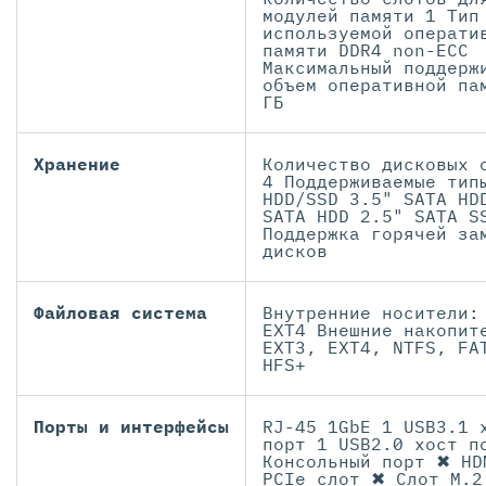
модулей памяти 1 Тип
используемой операти
памяти DDR4 non-ECC
Максимальный поддерж
объем оперативной па
ГБ
Хранение
Количество дисковых 
4 Поддерживаемые тип
HDD/SSD 3.5" SATA HD
SATA HDD 2.5" SATA S
Поддержка горячей за
дисков
Файловая система
Внутренние носители:
EXT4 Внешние накопит
EXT3, EXT4, NTFS, FA
HFS+
Порты и интерфейсы
RJ-45 1GbE 1 USB3.1 
порт 1 USB2.0 хост п
Консольный порт ✖ HD
PCIe слот ✖ Слот M.2