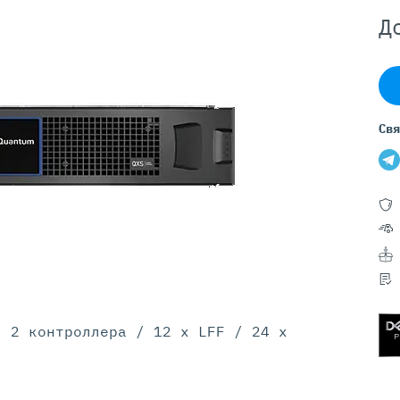
Серверы GIGABYTE
Д
Серверы Huawei Atlas
ры DELL
Серверы HP
G17
HPE Gen12
G16
HPE Gen11
Свя
G15
HPE Gen10 Plus
G14
HPE Gen10
/ 2 контроллера / 12 x LFF / 24 x