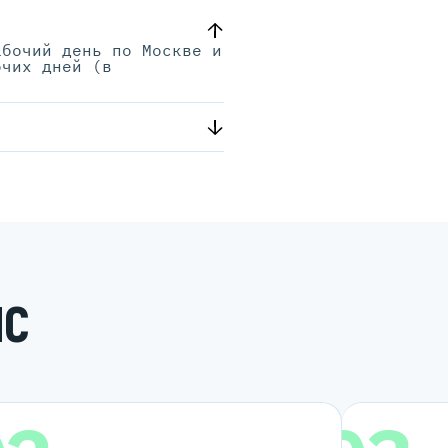
абочий день по Москве и
очих дней (в
.
ИС