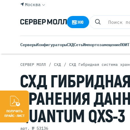
Москва
МЕНЮ
Серверы
Конфигураторы
СХД
Сеть
Импортозамещение
ПО
ИТ
/
/
СЕРВЕР МОЛЛ
СХД
СХД Гибридная система хран
Все С
СХД
ГИБРИДНА
Rack 
Tower
ХРАНЕНИЯ
ДАН
Росси
Б/У С
QUANTUM QXS-3
Blade
ПОЛУЧИТЬ
ПРАЙС-ЛИСТ
арт. № 53136