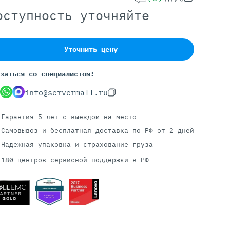
оступность уточняйте
Серверы С GPU
Уточнить цену
С GPU NVIDIA
С GPU AMD
заться со специалистом:
С GPU Huawei Ascend
С 2 GPU
info@servermall.ru
С 4 GPU
С 8 GPU
Гарантия 5 лет
с выездом на место
Самовывоз и бесплатная доставка
по РФ от 2 дней
Надежная упаковка и страхование груза
180 центров сервисной поддержки в РФ