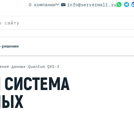
О компании
info@servermall.ru
-решения
ения данных Quantum QXS-3
ерверы
Бренды
Я
СИСТЕМА
Серверы
Серверы Lenovo
 Серверы
Серверы XFusion
НЫХ
йские Серверы
Серверы ASUS
ерверы (Refurbished)
Серверы SUPERMICRO
 Серверы
Серверы NVIDIA
Серверы IBM
Серверы MSI