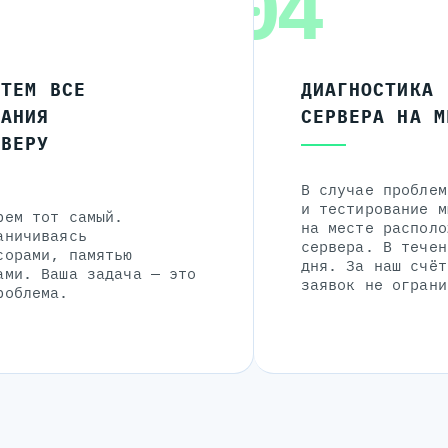
04
ЧТЕМ ВСЕ
ДИАГНОСТИКА
ЛАНИЯ
СЕРВЕРА НА М
РВЕРУ
В случае проблем
и тестирование м
рем тот самый.
на месте располо
аничиваясь
сервера. В течен
сорами, памятью
дня. За наш счёт
ами. Ваша задача — это
заявок не ограни
роблема.