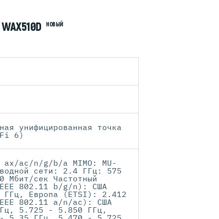
L WAX510D
НОВЫЙ
ная унифицированная точка
Fi 6)
 ax/ac/n/g/b/a MIMO: MU-
водной сети: 2.4 ГГц: 575
0 Мбит/сек Частотный
EEE 802.11 b/g/n): США
 ГГц, Европа (ETSI): 2.412
EEE 802.11 a/n/ac): США
Гц, 5.725 - 5.850 ГГц,
- 5.35 ГГц, 5.470 - 5.725