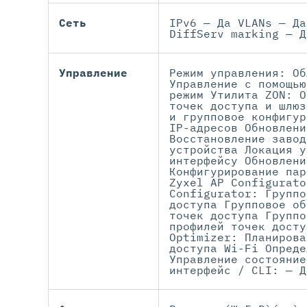
Сеть
IPv6 — Да VLANs — Да
DiffServ marking — Д
Управление
Режим управления: Об
Управление с помощью
режим Утилита ZON: О
точек доступа и шлюз
и групповое конфигур
IP-адресов Обновлени
Восстановление завод
устройства Локация у
интерфейсу Обновлени
Конфигурирование пар
Zyxel AP Configurato
Configurator: Группо
доступа Групповое об
точек доступа Группо
профилей точек досту
Optimizer: Планирова
доступа Wi-Fi Опреде
Управление состояние
интерфейс / CLI: — Д