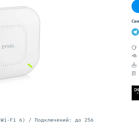
Серверы GIGABYTE
Серверы Huawei Atlas
Свя
ры DELL
Серверы HP
G17
HPE Gen12
G16
HPE Gen11
G15
HPE Gen10 Plus
G14
HPE Gen10
(Wi-Fi 6) / Подключений: до 256