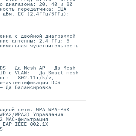
о диапазона: 20, 40 и 80
ность передатчика: США
 дБм, ЕС (2.4ГГц/5ГГц):
енна с двойной диаграммой
ние антенны: 2.4 ГГц: 5
нимальная чувствительность
DS — Да Mesh AP — Да Mesh
ID с VLAN: — Да Smart mesh
нг: — 802.11r/k/v,
е-аутентификация DCS
— Да Балансировка
одной сети: WPA WPA-PSK
WPA2/WPA3) Управление
2 MAC-фильтрация
 EAP IEEE 802.1X
S