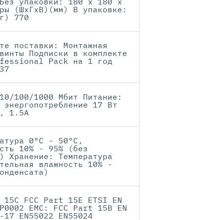
Без упаковки: 180 x 180 x
ры (ШхГхВ)(мм) В упаковке:
г) 770
те поставки: Монтажная
винты Подписки в комплекте
fessional Pack на 1 год
37
10/100/1000 Мбит Питание:
 энергопотребление 17 Вт
, 1.5А
атура 0°C - 50°C,
сть 10% - 95% (без
) Хранение: Температура
тельная влажность 10% -
онденсата)
 15C FCC Part 15E ETSI EN
P0002 EMC: FCC Part 15B EN
-17 EN55022 EN55024