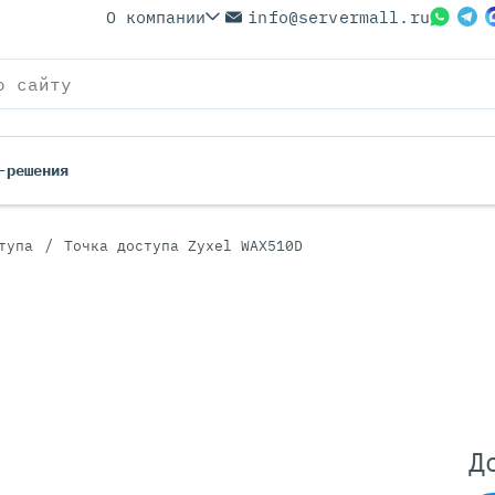
О компании
info@servermall.ru
-решения
/
тупа
Точка доступа Zyxel WAX510D
ерверы
Бренды
Серверы
Серверы Lenovo
 Серверы
Серверы XFusion
йские Серверы
Серверы ASUS
ерверы (Refurbished)
Серверы SUPERMICRO
 Серверы
Серверы NVIDIA
Серверы IBM
Д
Серверы MSI