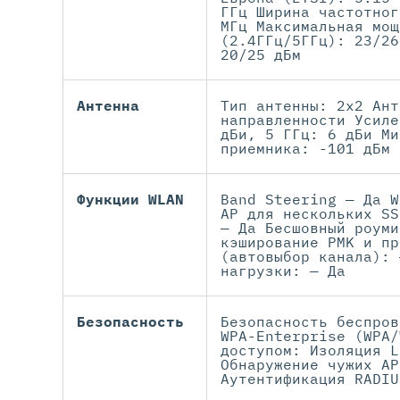
ГГц Ширина частотног
МГц Максимальная мощ
(2.4ГГц/5ГГц): 23/26
20/25 дБм
Антенна
Тип антенны: 2x2 Ант
направленности Усиле
дБи, 5 ГГц: 6 дБи Ми
приемника: -101 дБм
Функции WLAN
Band Steering — Да W
AP для нескольких SS
— Да Бесшовный роуми
кэширование PMK и пр
(автовыбор канала): 
нагрузки: — Да
Безопасность
Безопасность беспров
WPA-Enterprise (WPA/
доступом: Изоляция L
Обнаружение чужих AP
Аутентификация RADIU