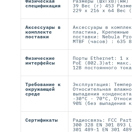
Физическая
Размеры (ШхГхВ)(мм) 
спецификация
39 Вес (г) 453 Разме
229 x 216 x 64 Вес (
Аксессуары в
Аксессуары в комплек
комплекте
пластина, Крепежные 
поставки
поставки: Nebula Pro
MTBF (часов) : 635 8
Физические
Порты Ethernet: 1 x 
интерфейсы
PoE (802.3)at: макс.
12В постоянного тока
Требование к
Эксплуатация: Темпер
окружающей
Относительная влажно
среде
выпадения конденсата
-30°C - 70°C, Относи
90% (без выпадения к
Сертификаты
Радиосвязь: FCC Part
300 328 EN 301 893 L
301 489-1 EN 301 489