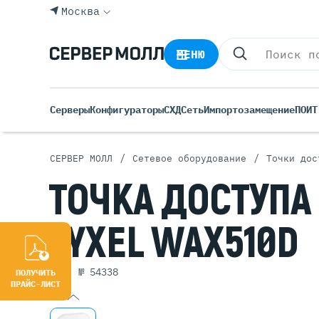
Москва
МЕНЮ
Серверы
Конфигураторы
СХД
Сеть
Импортозамещение
ПО
ИТ
/
/
СЕРВЕР МОЛЛ
Сетевое оборудование
Точки дос
Все С
ТОЧКА
ДОСТУПА
Rack 
Tower
ZYXEL WAX510D
Росси
Б/У С
Blade
арт. № 54338
ПОЛУЧИТЬ
ПРАЙС-ЛИСТ