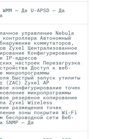
 WMM — Да U-APSD — Да
а
лачное управление Nebula
 контроллера Автономный
бнаружение коммутаторов,
ов Zyxel Централизованное
ирование Конфигурирование
е IP-адресов
ских настроек Перезагрузка
стройства Доступ к веб-
е микропрограммы
оля Быстрый запуск утилиты
r (ZAC) Zyxel AP
вое конфигурирование точек
новление микропрограммы
вое резервное копирование
па Zyxel Wireless
ние размещения точек
ление зоны покрытия Wi-Fi
м беспроводной сети Веб-
а SNMP — Да