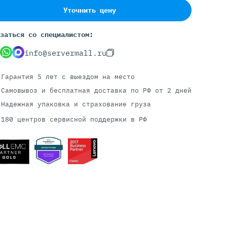
Уточнить цену
заться со специалистом:
Серверы С GPU
info@servermall.ru
С GPU NVIDIA
С GPU AMD
Гарантия 5 лет
с выездом на место
С GPU Huawei Ascend
С 2 GPU
Самовывоз и бесплатная доставка
по РФ от 2 дней
С 4 GPU
Надежная упаковка и страхование груза
С 8 GPU
180 центров сервисной поддержки в РФ