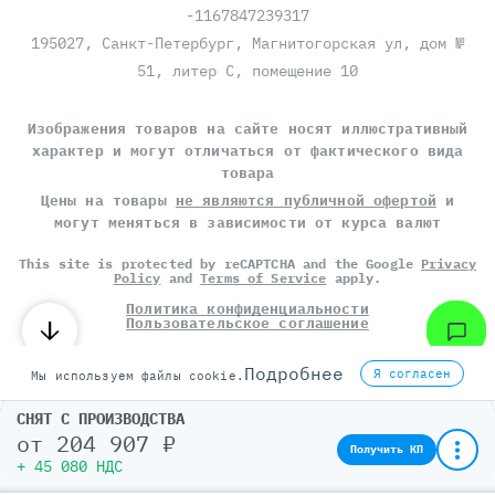
-1167847239317
195027, Санкт-Петербург, Магнитогорская ул, дом №
51, литер С, помещение 10
Изображения товаров на сайте носят иллюстративный
характер и могут отличаться от фактического вида
товара
Цены на товары
не являются публичной офертой
и
могут меняться в зависимости от курса валют
This site is protected by reCAPTCHA and the Google
Privacy
Policy
and
Terms of Service
apply.
Политика конфиденциальности
Пользовательское соглашение
©
СЕРВЕР МОЛЛ
, 2014-2026
Подробнее
Я согласен
Мы используем файлы cookie.
СНЯТ С ПРОИЗВОДСТВА
от
204 907 ₽
Получить КП
+ 45 080 НДС