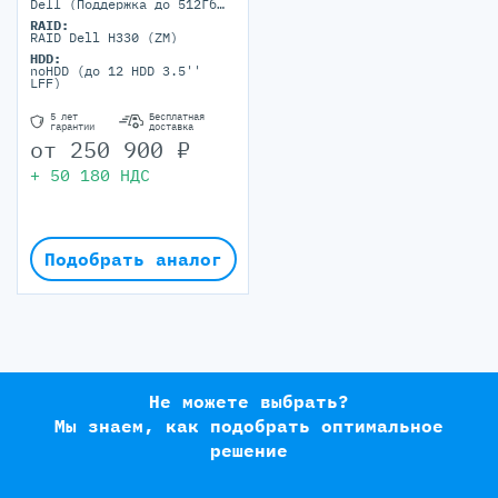
Dell (Поддержка до 512Гб
максимально, 16 DIMM
RAID:
портов)
RAID Dell H330 (ZM)
HDD:
noHDD (до 12 HDD 3.5''
LFF)
5 лет
Бесплатная
гарантии
доставка
от
250 900
₽
+
50 180
НДС
Подобрать аналог
Не можете выбрать?
Мы знаем, как подобрать оптимальное
решение