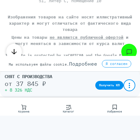
51, литер С, помещение 10
Изображения товаров на сайте носят иллюстративный
характер и могут отличаться от фактического вида
товара
Цены на товары
не являются публичной офертой
и
могут меняться в зависимости от курса валют
This site is protected by reCAPTCHA and the Google
Privacy
Policy
and
Terms of Service
apply.
Подробнее
Я согласен
Мы используем файлы cookie.
Политика конфиденциальности
Пользовательское соглашение
СНЯТ С ПРОИЗВОДСТВА
от
37 845 ₽
©
СЕРВЕР МОЛЛ
, 2014-2026
Получить КП
+ 8 326 НДС
Корзина
Каталог
Избранное