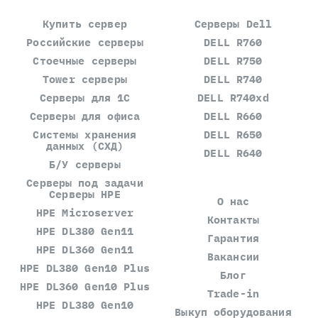
Купить сервер
Серверы Dell
Российские серверы
DELL R760
Стоечные серверы
DELL R750
Tower серверы
DELL R740
Серверы для 1С
DELL R740xd
Серверы для офиса
DELL R660
Системы хранения
DELL R650
данных (СХД)
DELL R640
Б/У серверы
Серверы под задачи
Серверы HPE
О нас
HPE Microserver
Контакты
HPE DL380 Gen11
Гарантия
HPE DL360 Gen11
Вакансии
HPE DL380 Gen10 Plus
Блог
HPE DL360 Gen10 Plus
Trade-in
HPE DL380 Gen10
Выкуп оборудования