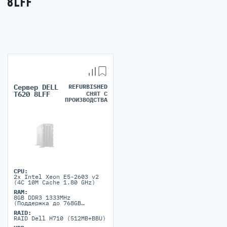
8LFF
Сервер DELL
REFURBISHED
СНЯТ С
T620 8LFF
ПРОИЗВОДСТВА
CPU:
2x Intel Xeon E5-2603 v2
(4C 10M Cache 1.80 GHz)
RAM:
8GB DDR3 1333MHz
(Поддержка до 768GB
максимально, 24 DIMM
RAID:
портов)
RAID Dell H710 (512MB+BBU)