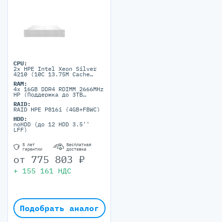
CPU:
2x HPE Intel Xeon Silver
4210 (10C 13.75M Cache
2.20 GHz)
RAM:
4x 16GB DDR4 RDIMM 2666MHz
HP (Поддержка до 3TB
максимально, 24 DIMM
RAID:
портов)
RAID HPE P816i (4GB+FBWC)
HDD:
noHDD (до 12 HDD 3.5''
LFF)
5 лет
Бесплатная
гарантии
доставка
от
775 803
₽
+
155 161
НДС
Подобрать аналог