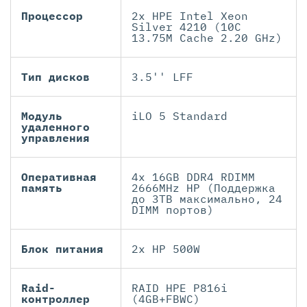
Процессор
2x HPE Intel Xeon
Silver 4210 (10C
13.75M Cache 2.20 GHz)
Тип дисков
3.5'' LFF
Модуль
iLO 5 Standard
удаленного
управления
Оперативная
4x 16GB DDR4 RDIMM
память
2666MHz HP (Поддержка
до 3TB максимально, 24
DIMM портов)
Блок питания
2x HP 500W
Raid-
RAID HPE P816i
контроллер
(4GB+FBWC)