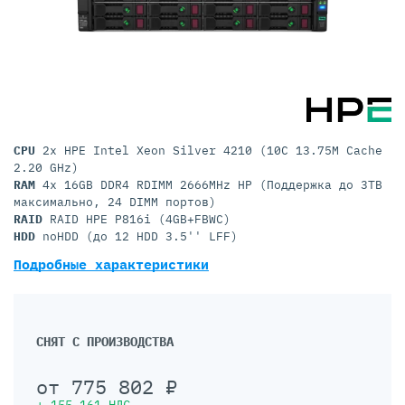
CPU
2x HPE Intel Xeon Silver 4210 (10C 13.75M Cache
2.20 GHz)
RAM
4x 16GB DDR4 RDIMM 2666MHz HP (Поддержка до 3TB
максимально, 24 DIMM портов)
RAID
RAID HPE P816i (4GB+FBWC)
HDD
noHDD (до 12 HDD 3.5'' LFF)
Подробные характеристики
СНЯТ С ПРОИЗВОДСТВА
от
775 802
₽