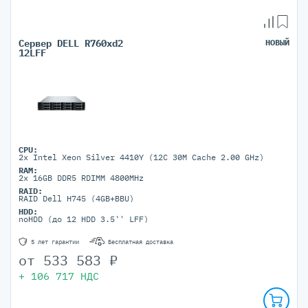
Сервер DELL R760xd2
НОВЫЙ
12LFF
CPU:
2x Intel Xeon Silver 4410Y (12C 30M Cache 2.00 GHz)
RAM:
2x 16GB DDR5 RDIMM 4800MHz
RAID:
RAID Dell H745 (4GB+BBU)
HDD:
noHDD (до 12 HDD 3.5'' LFF)
5 лет гарантии
Бесплатная доставка
от
533 583
₽
+
106 717
НДС