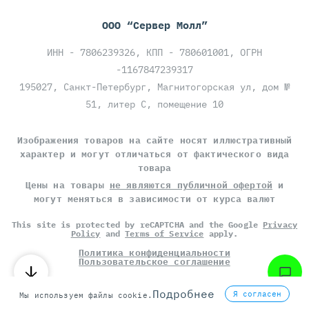
ООО “Сервер Молл”
ИНН - 7806239326, КПП - 780601001, ОГРН
-1167847239317
195027, Санкт-Петербург, Магнитогорская ул, дом №
51, литер С, помещение 10
Изображения товаров на сайте носят иллюстративный
характер и могут отличаться от фактического вида
товара
Цены на товары
не являются публичной офертой
и
могут меняться в зависимости от курса валют
This site is protected by reCAPTCHA and the Google
Privacy
Policy
and
Terms of Service
apply.
Политика конфиденциальности
Пользовательское соглашение
©
СЕРВЕР МОЛЛ
, 2014-2026
Подробнее
Я согласен
Мы используем файлы cookie.