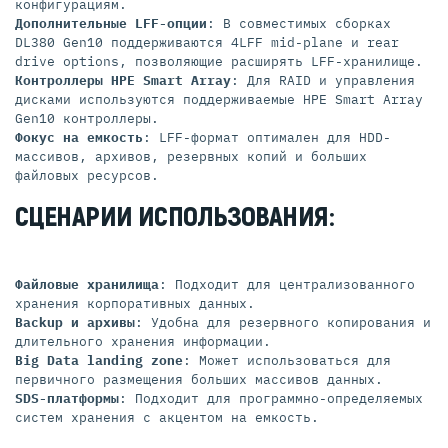
конфигурациям.
Дополнительные LFF-опции
: В совместимых сборках
DL380 Gen10 поддерживаются 4LFF mid-plane и rear
drive options, позволяющие расширять LFF-хранилище.
Контроллеры HPE Smart Array
: Для RAID и управления
дисками используются поддерживаемые HPE Smart Array
Gen10 контроллеры.
Фокус на емкость
: LFF-формат оптимален для HDD-
массивов, архивов, резервных копий и больших
файловых ресурсов.
СЦЕНАРИИ ИСПОЛЬЗОВАНИЯ:
Файловые хранилища
: Подходит для централизованного
хранения корпоративных данных.
Backup и архивы
: Удобна для резервного копирования и
длительного хранения информации.
Big Data landing zone
: Может использоваться для
первичного размещения больших массивов данных.
SDS-платформы
: Подходит для программно-определяемых
систем хранения с акцентом на емкость.