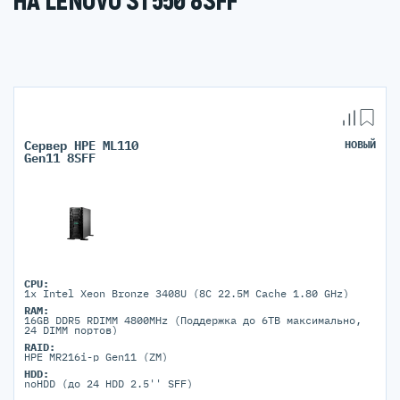
НА LENOVO ST550 8SFF
Сервер HPE ML110
НОВЫЙ
Gen11 8SFF
CPU:
1x Intel Xeon Bronze 3408U (8C 22.5M Cache 1.80 GHz)
RAM:
16GB DDR5 RDIMM 4800MHz (Поддержка до 6TB максимально,
24 DIMM портов)
RAID:
HPE MR216i-p Gen11 (ZM)
HDD:
noHDD (до 24 HDD 2.5'' SFF)