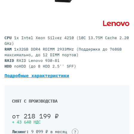
CPU
1x Intel Xeon Silver 4210 (10C 13.75M Cache 2.20
GHz)
RAM
1x32GB DDR4 RDIMM 2933MHz (Поддержка до 768GB
максимально, до 12 DIMM портов)
RAID
RAID Lenovo 930-8i
HDD
noHDD (до 8 HDD 2.5'' SFF)
Подробные характеристики
СНЯТ С ПРОИЗВОДСТВА
от
218 199
₽
+
43 640
НДС
Лизинг:
9 099 ₽ в месяц
?