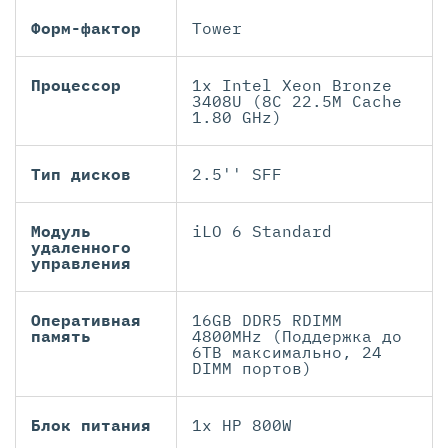
Форм-фактор
Tower
Процессор
1x Intel Xeon Bronze
3408U (8C 22.5M Cache
1.80 GHz)
Тип дисков
2.5'' SFF
Модуль
iLO 6 Standard
удаленного
управления
Оперативная
16GB DDR5 RDIMM
память
4800MHz (Поддержка до
6TB максимально, 24
DIMM портов)
Блок питания
1x HP 800W