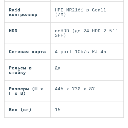
Raid-
HPE MR216i-p Gen11
контроллер
(ZM)
HDD
noHDD (до 24 HDD 2.5''
SFF)
Сетевая карта
4 port 1Gb/s RJ-45
Рельсы в
Да
стойку
Размеры (Ш х
446 x 730 x 87
Г х В)
Вес (кг)
15