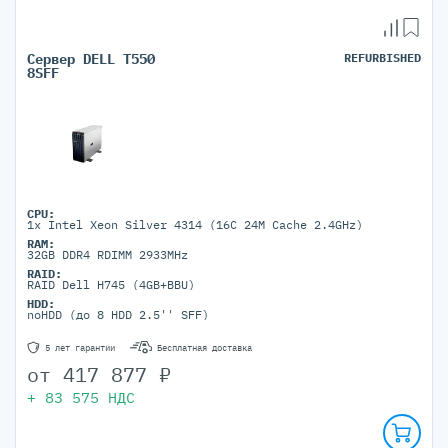
Сервер DELL T550
REFURBISHED
8SFF
CPU:
1x Intel Xeon Silver 4314 (16C 24M Cache 2.4GHz)
RAM:
32GB DDR4 RDIMM 2933MHz
RAID:
RAID Dell H745 (4GB+BBU)
HDD:
noHDD (до 8 HDD 2.5'' SFF)
5 лет гарантии
Бесплатная доставка
от
417 877
₽
+
83 575
НДС