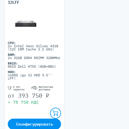
12LFF
CPU:
2x Intel Xeon Silver 4310
(12C 18M Cache 2.1 GHz)
RAM:
2x 32GB DDR4 RDIMM 3200MHz
RAID:
RAID Dell H755 (8GB+BBU)
HDD:
noHDD (до 12 HDD 3.5''
LFF)
5 лет
Бесплатная
гарантии
доставка
от
393 750
₽
+
78 750
НДС
Сконфигурировать