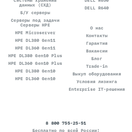
Системы хранения
DELL R650
данных (СХД)
DELL R640
Б/У серверы
Серверы под задачи
Серверы HPE
О нас
HPE Microserver
Контакты
HPE DL380 Gen11
Гарантия
HPE DL360 Gen11
Вакансии
HPE DL380 Gen10 Plus
Блог
HPE DL360 Gen10 Plus
Trade-in
HPE DL380 Gen10
Выкуп оборудования
HPE DL360 Gen10
Условия лизинга
Enterprise IT-решения
8 800 755-25-51
Бесплатно по всей России!