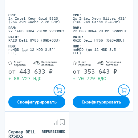
CPU:
CPU:
2x Intel Xeon Gold 5320
2x Intel Xeon Silver 4314
(26C 39M Cache 2.20 GHz)
(16C 24M Cache 2.4GHz)
RAM:
RAM:
2x 16GB DDR4 RDIMM 2933MHz
2x 8GB DDR4 RDIMM 3200MHz
RAID:
RAID:
RAID Dell H755 (8GB+BBU)
RAID Dell H755 (8GB+BBU)
HDD:
HDD:
noHDD (до 12 HDD 3.5''
noHDD (до 12 HDD 3.5''
LFF)
LFF)
5 лет
Бесплатная
5 лет
Бесплатная
гарантии
доставка
гарантии
доставка
от
443 633
₽
от
353 643
₽
+
88 727
НДС
+
70 729
НДС
Сконфигурировать
Сконфигурировать
Сервер DELL
REFURBISHED
R750XS