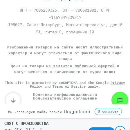
ИНН - 7806239326, КПП - 780601001, ОГРН
-1167847239317
195027, Санкт-Петербург, Магнитогорская ул, дом №
51, литер С, помещение 10
Изображения товаров на сайте носят иллюстративный
характер и могут отличаться от фактического вида
товара
Цены на товары
не являются публичной офертой
и
могут меняться в зависимости от курса валют
This site is protected by reCAPTCHA and the Google
Privacy
Policy
and
Terms of Service
apply.
Политика конфиденциальности
Пользовательское соглашение
©
СЕРВЕР МОЛЛ
, 2014-2026
Подробнее
Я согласен
Мы используем файлы cookie.
СНЯТ С ПРОИЗВОДСТВА
от
37 156 ₽