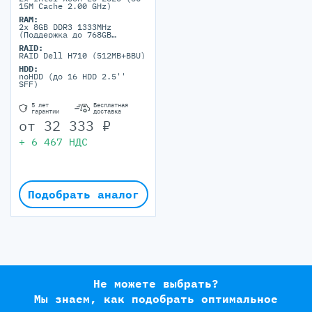
15M Cache 2.00 GHz)
RAM:
2x 8GB DDR3 1333MHz
(Поддержка до 768GB
максимально, 24 DIMM
RAID:
портов)
RAID Dell H710 (512MB+BBU)
HDD:
noHDD (до 16 HDD 2.5''
SFF)
5 лет
Бесплатная
гарантии
доставка
от
32 333
₽
+
6 467
НДС
Подобрать аналог
Не можете выбрать?
Мы знаем, как подобрать оптимальное