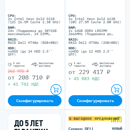
CPU:
CPU:
2x Intel Xeon Gold 5118
2x Intel Xeon Gold 6138
(12C 16.5M Cache 2.30 GHz)
(20C 27.5M Cache 2.00 GHz)
RAM:
RAM:
24x (Поддержка до 3072GB
2x 64GB DDR4 LRDIMM
максимально, 24 DIMM
2666MHz (Поддержка до
портов)
3072GB максимально, 24
RAID:
RAID:
DIMM портов)
RAID Dell H740p (8GB+BBU)
RAID Dell H730p (2GB+BBU)
HDD:
HDD:
noHDD (до 24 HDD 2.5''
noHDD (до 12 HDD 2.5''
SFF)
SFF)
5 лет
Бесплатная
5 лет
Бесплатная
гарантии
доставка
гарантии
доставка
от
229 417
₽
262 975 ₽
от
208 710
₽
+
45 883
НДС
+
41 742
НДС
Сконфигурировать
Сконфигурировать
% ВЫГОДНОЕ ПРЕДЛОЖЕНИЕ
ДО 5 ЛЕТ
Сервер DELL
НОВЫЙ