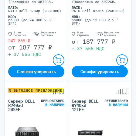
(Поддержка до 3072GB
(Поддержка до 3072GB
максимально, 24 DIMM
максимально, 24 DIMM
RAID:
RAID:
портов)
портов)
RAID Dell H730p (2GB+BBU)
RAID Dell H730p (2GB+BBU)
HDD:
HDD:
noHDD (до 24 HDD 2.5''
noHDD (до 12 HDD 2.5''
SFF)
SFF)
5 лет
Бесплатная
5 лет
Бесплатная
гарантии
доставка
гарантии
доставка
от
187 777
₽
247 865 ₽
от
187 777
₽
+
37 555
НДС
+
37 555
НДС
Сконфигурировать
Сконфигурировать
% ВЫГОДНОЕ ПРЕДЛОЖЕНИЕ
Сервер DELL
REFURBISHED
Сервер DELL
REFURBISHED
В НАЛИЧИИ
В НАЛИЧИИ
R740xd
R740xd
24SFF
12LFF