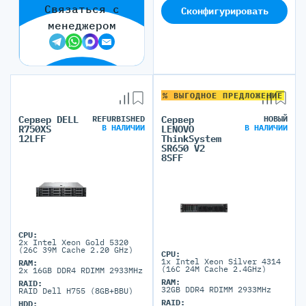
Связаться с
Сконфигурировать
менеджером
% ВЫГОДНОЕ ПРЕДЛОЖЕНИЕ
Сервер DELL
REFURBISHED
Сервер
НОВЫЙ
В НАЛИЧИИ
В НАЛИЧИИ
R750XS
LENOVO
12LFF
ThinkSystem
SR650 V2
8SFF
CPU:
2x Intel Xeon Gold 5320
(26C 39M Cache 2.20 GHz)
CPU:
1x Intel Xeon Silver 4314
RAM:
(16C 24M Cache 2.4GHz)
2x 16GB DDR4 RDIMM 2933MHz
RAM:
RAID:
32GB DDR4 RDIMM 2933MHz
RAID Dell H755 (8GB+BBU)
RAID:
HDD: