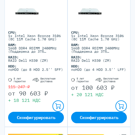
CPU:
CPU:
1x Intel Xeon Bronze 3106
1x Intel Xeon Bronze 3106
(8C 11M Cache 1.70 GHz)
(8C 11M Cache 1.70 GHz)
RAM:
RAM:
16GB DDR4 RDIMM 2400MHz
16GB DDR4 RDIMM 2400MHz
(Поддержка до 3Тб
(Поддержка до 3Тб
максимально, 24 DIMM
максимально, 24 DIMM
RAID:
RAID:
портов)
портов)
RAID Dell H330 (ZM)
RAID Dell H330 (ZM)
HDD:
HDD:
noHDD (до 8 HDD 2.5'' SFF)
noHDD (до 4 HDD 3.5'' LFF)
5 лет
Бесплатная
5 лет
Бесплатная
гарантии
доставка
гарантии
доставка
от
100 603
₽
115 247 ₽
от
90 603
₽
+
20 121
НДС
+
18 121
НДС
Сконфигурировать
Сконфигурировать