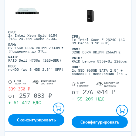
CPU:
2x Intel Xeon Gold 6154
CPU:
(18C 24.75M Cache 3.00
1x Intel Xeon E-2324G (4C
GHz)
8M Cache 3.10 GHz)
RAM:
8x 16GB DDR4 RDIMM 2933MHz
RAM:
(Поддержка до 3Тб
32GB DDR4 UDIMM 2666MHz
максимально, 24 DIMM
RAID:
портов)
RAID:
RAID Dell H730p (2GB+BBU)
RAID Lenovo 5350-8i 12Gbps
HDD:
HDD:
noHDD (до 8 HDD 2.5'' SFF)
2x SSD 960GB SAТА 2,5" +
салазки + переходник (до 2
HDD 3.5'' LFF)
5 лет
Бесплатная
5 лет
Бесплатная
гарантии
доставка
гарантии
доставка
339 350 ₽
от
276 044
₽
от
257 083
₽
+
55 209
НДС
+
51 417
НДС
Сконфигурировать
Сконфигурировать