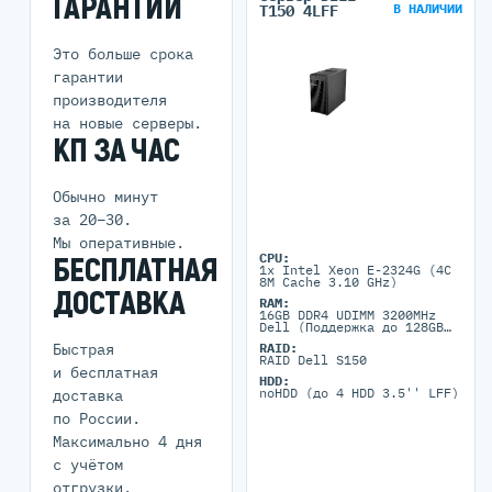
ГАРАНТИИ
В НАЛИЧИИ
T150 4LFF
Это больше срока
гарантии
производителя
на новые серверы.
КП ЗА ЧАС
Обычно минут
за 20–30.
Мы оперативные.
CPU:
БЕСПЛАТНАЯ
1x Intel Xeon E-2324G (4C
8M Cache 3.10 GHz)
ДОСТАВКА
RAM:
16GB DDR4 UDIMM 3200MHz
Dell (Поддержка до 128GB
максимально, 4 DIMM
Быстрая
RAID:
портов)
RAID Dell S150
и бесплатная
HDD:
noHDD (до 4 HDD 3.5'' LFF)
доставка
по России.
Максимально 4 дня
с учётом
отгрузки.