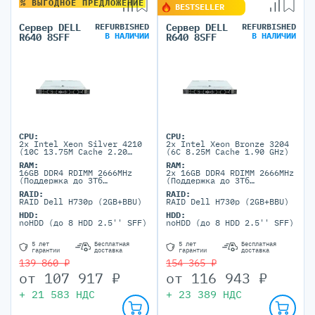
% ВЫГОДНОЕ ПРЕДЛОЖЕНИЕ
BESTSELLER
Сервер DELL
REFURBISHED
Сервер DELL
REFURBISHED
В НАЛИЧИИ
В НАЛИЧИИ
R640 8SFF
R640 8SFF
CPU:
CPU:
2x Intel Xeon Silver 4210
2x Intel Xeon Bronze 3204
(10C 13.75M Cache 2.20
(6C 8.25M Cache 1.90 GHz)
GHz)
RAM:
RAM:
16GB DDR4 RDIMM 2666MHz
2x 16GB DDR4 RDIMM 2666MHz
(Поддержка до 3Тб
(Поддержка до 3Тб
максимально, 24 DIMM
максимально, 24 DIMM
RAID:
RAID:
портов)
портов)
RAID Dell H730p (2GB+BBU)
RAID Dell H730p (2GB+BBU)
HDD:
HDD:
noHDD (до 8 HDD 2.5'' SFF)
noHDD (до 8 HDD 2.5'' SFF)
5 лет
Бесплатная
5 лет
Бесплатная
гарантии
доставка
гарантии
доставка
139 860 ₽
154 365 ₽
от
107 917
₽
от
116 943
₽
+
21 583
НДС
+
23 389
НДС