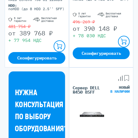
HDD:
noHDD (до 8 HDD 2.5'' SFF)
5 лет
Бесплатная
гарантии
доставка
5 лет
Бесплатная
496 269 ₽
гарантии
доставка
481 754 ₽
от
390 148
₽
от
389 768
₽
+
78 030
НДС
+
77 954
НДС
Сконфигурировать
Сконфигурировать
Сервер DELL
НОВЫЙ
НУЖНА
В НАЛИЧИИ
R450 8SFF
КОНСУЛЬТАЦИЯ
ПО ВЫБОРУ
ОБОРУДОВАНИЯ?