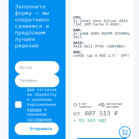
Заполните
форму — мы
CPU:
оперативно
2x Intel Xeon Silver 4314
(16C 24M Cache 2.4GHz)
свяжемся и
RAM:
предложим
2x 64GB DDR4 RDIMM 2933MHz
Dell
лучшее
RAID:
решение
RAID Dell H745 (4GB+BBU)
HDD:
noHDD (до 8 HDD 2.5'' SFF)
Почта
Телефон
Даю согласие
на обработку
и хранение
персональных
5 лет
Бесплатная
гарантии
доставка
данных
и
от
407 513
₽
принимаю
соглашение
+
81 503
НДС
Отправить