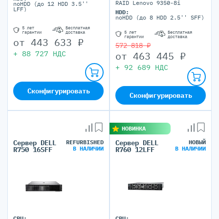
RAID Lenovo 9350-8i
noHDD (до 12 HDD 3.5''
LFF)
HDD:
noHDD (до 8 HDD 2.5'' SFF)
5 лет
Бесплатная
5 лет
Бесплатная
гарантии
доставка
гарантии
доставка
от
443 633
₽
572 818 ₽
+
88 727
НДС
от
463 445
₽
+
92 689
НДС
Сконфигурировать
Сконфигурировать
НОВИНКА
Сервер DELL
REFURBISHED
Сервер DELL
НОВЫЙ
В НАЛИЧИИ
В НАЛИЧИИ
R750 16SFF
R760 12LFF
CPU:
CPU: