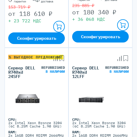
гарантии
доставка
235 885 ₽
153 719 ₽
от
180 340
₽
от
118 610
₽
+
36 068
НДС
+
23 722
НДС
Сконфигурировать
Сконфигурировать
% ВЫГОДНОЕ ПРЕДЛОЖЕНИЕ
Сервер DELL
REFURBISHED
Сервер DELL
REFURBISHED
В НАЛИЧИИ
В НАЛИЧИИ
R740xd
R740xd
24SFF
12LFF
CPU:
CPU:
2x Intel Xeon Bronze 3204
2x Intel Xeon Bronze 3204
(6C 8.25M Cache 1.90 GHz)
(6C 8.25M Cache 1.90 GHz)
RAM:
RAM:
2x 16GB DDR4 RDIMM 2666MHz
2x 16GB DDR4 RDIMM 2666MHz