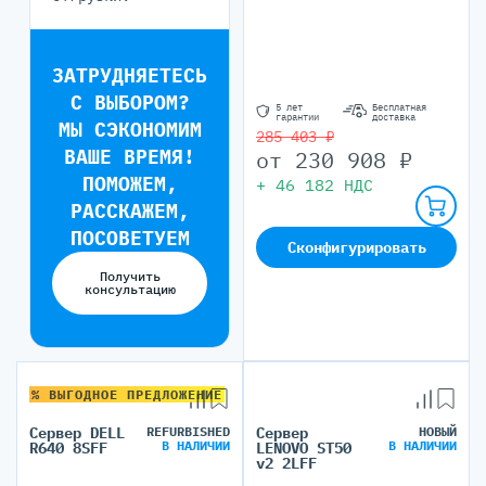
ЗАТРУДНЯЕТЕСЬ
С ВЫБОРОМ?
5 лет
Бесплатная
гарантии
доставка
МЫ СЭКОНОМИМ
285 403 ₽
ВАШЕ ВРЕМЯ!
от
230 908
₽
ПОМОЖЕМ,
+
46 182
НДС
РАССКАЖЕМ,
ПОСОВЕТУЕМ
Сконфигурировать
Получить
консультацию
% ВЫГОДНОЕ ПРЕДЛОЖЕНИЕ
Сервер DELL
REFURBISHED
Сервер
НОВЫЙ
В НАЛИЧИИ
В НАЛИЧИИ
R640 8SFF
LENOVO ST50
v2 2LFF