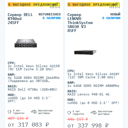
% ВЫГОДНОЕ ПРЕДЛОЖЕНИЕ
% ВЫГОДНОЕ ПРЕДЛОЖЕНИЕ
Сервер DELL
REFURBISHED
Сервер
НОВЫЙ
В НАЛИЧИИ
В НАЛИЧИИ
R740xd
LENOVO
24SFF
ThinkSystem
SR650 V3
8SFF
CPU:
2x Intel Xeon Silver 4215R
(8C 11M Cache 3.20 GHz)
CPU:
1x Intel Xeon Silver 4410Y
RAM:
(12C 30M Cache 2.00 GHz)
4x 32GB DDR4 RDIMM 2666MHz
(Поддержка до 3072GB
RAM:
максимально, 24 DIMM
1х 64GB DDR5 RDIMM 4800MHz
RAID:
портов)
RAID Dell H730p (2GB+BBU)
RAID:
RAID Lenovo 940-8i 4G
HDD:
noHDD (до 24 HDD 2.5''
HDD:
SFF)
noHDD (до 8 HDD 2.5'' SFF)
5 лет
Бесплатная
5 лет
Бесплатная
гарантии
доставка
гарантии
доставка
407 135 ₽
446 157 ₽
от
317 083
₽
от
337 998
₽