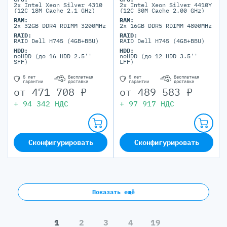
2x Intel Xeon Silver 4310
2x Intel Xeon Silver 4410Y
(12C 18M Cache 2.1 GHz)
(12C 30M Cache 2.00 GHz)
RAM:
RAM:
2x 32GB DDR4 RDIMM 3200MHz
2x 16GB DDR5 RDIMM 4800MHz
RAID:
RAID:
RAID Dell H745 (4GB+BBU)
RAID Dell H745 (4GB+BBU)
HDD:
HDD:
noHDD (до 16 HDD 2.5''
noHDD (до 12 HDD 3.5''
SFF)
LFF)
5 лет
Бесплатная
5 лет
Бесплатная
гарантии
доставка
гарантии
доставка
от
471 708
₽
от
489 583
₽
+
94 342
НДС
+
97 917
НДС
Сконфигурировать
Сконфигурировать
Показать ещё
1
2
3
4
19