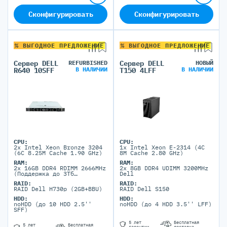
Сконфигурировать
Сконфигурировать
% ВЫГОДНОЕ ПРЕДЛОЖЕНИЕ
% ВЫГОДНОЕ ПРЕДЛОЖЕНИЕ
Сервер DELL
REFURBISHED
Сервер DELL
НОВЫЙ
В НАЛИЧИИ
В НАЛИЧИИ
R640 10SFF
T150 4LFF
CPU:
CPU:
2x Intel Xeon Bronze 3204
1x Intel Xeon E-2314 (4C
(6C 8.25M Cache 1.90 GHz)
8M Cache 2.80 GHz)
RAM:
RAM:
2x 16GB DDR4 RDIMM 2666MHz
2x 8GB DDR4 UDIMM 3200MHz
(Поддержка до 3Тб
Dell
максимально, 24 DIMM
RAID:
RAID:
портов)
RAID Dell H730p (2GB+BBU)
RAID Dell S150
HDD:
HDD:
noHDD (до 10 HDD 2.5''
noHDD (до 4 HDD 3.5'' LFF)
SFF)
5 лет
Бесплатная
5 лет
Бесплатная
гарантии
доставка