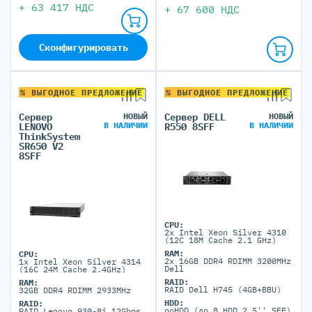
+
63 417
НДС
+
67 600
НДС
Сконфигурировать
% ВЫГОДНОЕ ПРЕДЛОЖЕНИЕ
% ВЫГОДНОЕ ПРЕДЛОЖЕНИЕ
Сервер
НОВЫЙ
Сервер DELL
НОВЫЙ
В НАЛИЧИИ
В НАЛИЧИИ
LENOVO
R550 8SFF
ThinkSystem
SR650 V2
8SFF
CPU:
2x Intel Xeon Silver 4310
(12C 18M Cache 2.1 GHz)
RAM:
CPU:
2x 16GB DDR4 RDIMM 3200MHz
1x Intel Xeon Silver 4314
Dell
(16C 24M Cache 2.4GHz)
RAID:
RAM:
RAID Dell H745 (4GB+BBU)
32GB DDR4 RDIMM 2933MHz
HDD:
RAID:
noHDD (до 8 HDD 2.5'' SFF)
RAID Lenovo 930-8i 12Gbps