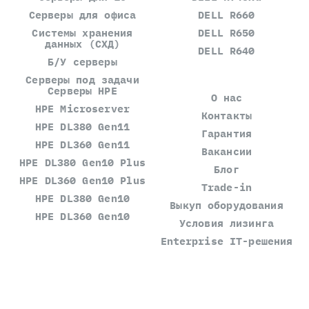
Серверы для офиса
DELL R660
Системы хранения
DELL R650
данных (СХД)
DELL R640
Б/У серверы
Серверы под задачи
Серверы HPE
О нас
HPE Microserver
Контакты
HPE DL380 Gen11
Гарантия
HPE DL360 Gen11
Вакансии
HPE DL380 Gen10 Plus
Блог
HPE DL360 Gen10 Plus
Trade-in
HPE DL380 Gen10
Выкуп оборудования
HPE DL360 Gen10
Условия лизинга
Enterprise IT-решения