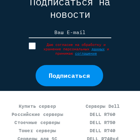
Подписаться на
новости
Ваш E-mail
Даю согласие на обработку и
хранение персональных
данных
и
принимаю
соглашение
Подписаться
Купить сервер
Серверы Dell
Российские серверы
DELL R760
Стоечные серверы
DELL R750
Tower серверы
DELL R740
Серверы для 1С
DELL R740xd