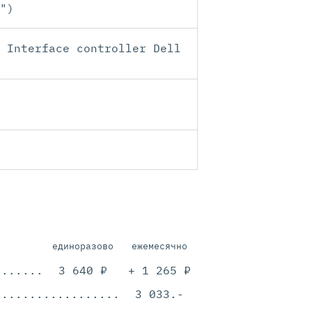
")
 Interface controller Dell
единоразово
ежемесячно
.............................................
3 640 ₽
+ 1 265 ₽
.............................................
3 033.-