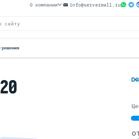
О компании
info@servermall.ru
-решения
ерверы
Бренды
620
Серверы
Серверы Lenovo
 Серверы
Серверы XFusion
йские Серверы
Серверы ASUS
Це
ерверы (Refurbished)
Серверы SUPERMICRO
 Серверы
Серверы NVIDIA
Серверы IBM
о
Серверы MSI