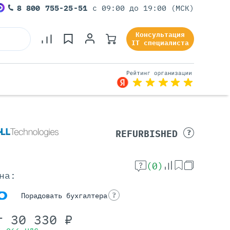
8 800 755-25-51
с 09:00 до 19:00 (МСК)
Консультация
IT специалиста
Серверы Под Задачи
REFURBISHED
?
Серверы Для 1С
Серверы Для Офиса
(0)
Серверы Для Виртуализации
на:
Серверы Для Видеонаблюдения
Серверы Для ИИ
?
Порадовать бухгалтера
т
30 330
₽