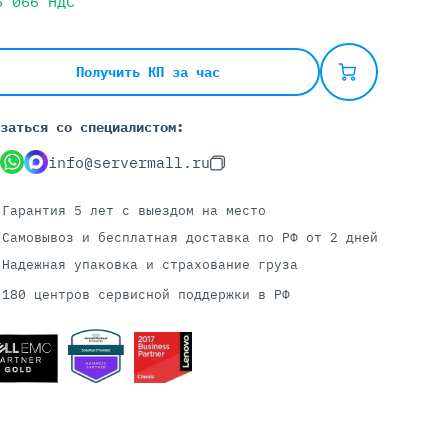
6 066
НДС
Серверы С GPU
Получить КП за час
С GPU NVIDIA
заться со специалистом:
С GPU AMD
С GPU Huawei Ascend
info@servermall.ru
С 2 GPU
С 4 GPU
Гарантия 5 лет
с выездом на место
С 8 GPU
Самовывоз и бесплатная доставка
по РФ от 2 дней
Надежная упаковка и страхование груза
180 центров сервисной поддержки в РФ