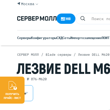
Москва
МЕНЮ
Серверы
Конфигураторы
СХД
Сеть
Импортозамещение
ПО
ИТ
/
/
СЕРВЕР МОЛЛ
Blade серверы
Лезвие DELL M620
Все С
ЛЕЗВИЕ
DELL M
Rack 
Tower
арт. № 876-M620
Росси
Б/У С
Blade
ПОЛУЧИТЬ
ПРАЙС-ЛИСТ