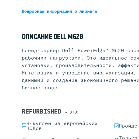
Подробная информация
о лизинге
ОПИСАНИЕ DELL M620
Блейд-сервер Dell PowerEdge™ M620 спр
рабочими нагрузками. Это идеальное со
установки, производительности, эффект
Интеграция и упрощение виртуализации,
данными и создание экономичного решен
бизнес-задач
REFURBISHED
- ЭТО:
Выкуплен из европейских
Пройде
ЦОДов
Только