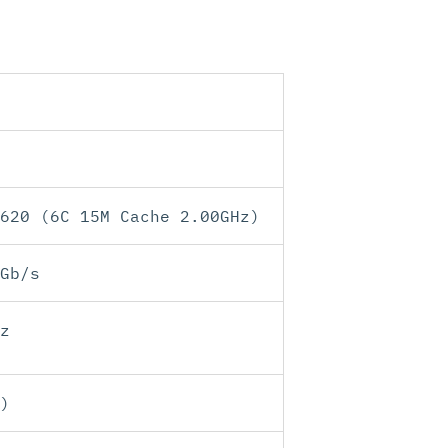
620 (6C 15M Cache 2.00GHz)
Gb/s
z
)