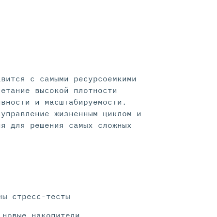
авится с самыми ресурсоемкими
четание высокой плотности
ивности и масштабируемости.
 управление жизненным циклом и
ия для решения самых сложных
ны стресс-тесты
 новые накопители