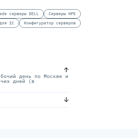
ade серверы DELL
Серверы HPE
для 1С
Конфигуратор серверов
абочий день по Москве и
очих дней (в
.