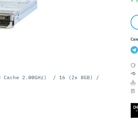
Серверы GIGABYTE
+
Серверы Huawei Atlas
ры DELL
Серверы HP
G17
HPE Gen12
Свя
G16
HPE Gen11
G15
HPE Gen10 Plus
G14
HPE Gen10
M Cache 2.00GHz) / 16 (2x 8GB) /