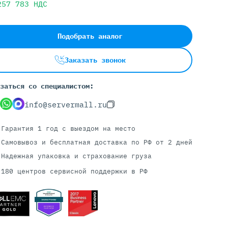
257 783
НДС
Серверы С GPU
Подобрать аналог
С GPU NVIDIA
Заказать звонок
С GPU AMD
С GPU Huawei Ascend
заться со специалистом:
С 2 GPU
С 4 GPU
info@servermall.ru
С 8 GPU
Гарантия 1 год
с выездом на место
Самовывоз и бесплатная доставка
по РФ от 2 дней
Надежная упаковка и страхование груза
180 центров сервисной поддержки в РФ