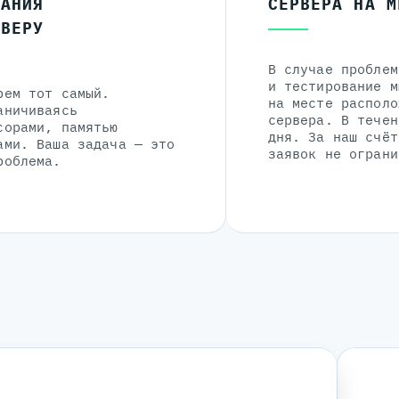
ЛАНИЯ
СЕРВЕРА НА М
РВЕРУ
В случае проблем
и тестирование м
рем тот самый.
на месте располо
аничиваясь
сервера. В течен
сорами, памятью
дня. За наш счёт
ами. Ваша задача — это
заявок не ограни
роблема.