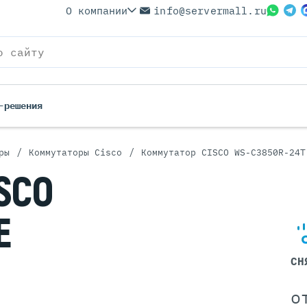
О компании
info@servermall.ru
-решения
/
/
ры
Коммутаторы Cisco
Коммутатор CISCO WS-C3850R-24T
ерверы
Бренды
SCO
Серверы
Серверы Lenovo
 Серверы
Серверы XFusion
E
йские Серверы
Серверы ASUS
ерверы (Refurbished)
Серверы SUPERMICRO
 Серверы
Серверы NVIDIA
СН
Серверы IBM
Серверы MSI
о