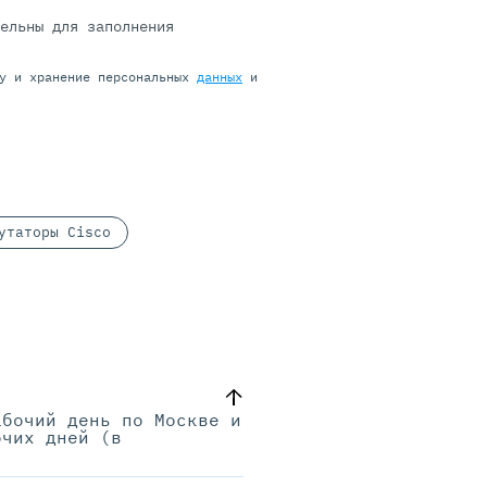
тельны для заполнения
ку и хранение персональных
данных
и
утаторы Cisco
абочий день по Москве и
очих дней (в
.