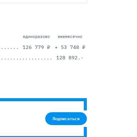
единоразово
ежемесячно
.............................................
126 779 ₽
+ 53 748 ₽
.............................................
128 892.-
Подписаться