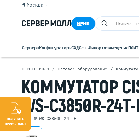
Москва
МЕНЮ
Серверы
Конфигураторы
СХД
Сеть
Импортозамещение
ПО
ИТ
/
/
СЕРВЕР МОЛЛ
Сетевое оборудование
Коммутато
Все С
КОММУТАТОР
CI
Rack 
Tower
WS-C3850R-24T-
Росси
Б/У С
Blade
арт. № WS-C3850R-24T-E
ПОЛУЧИТЬ
ПРАЙС-ЛИСТ