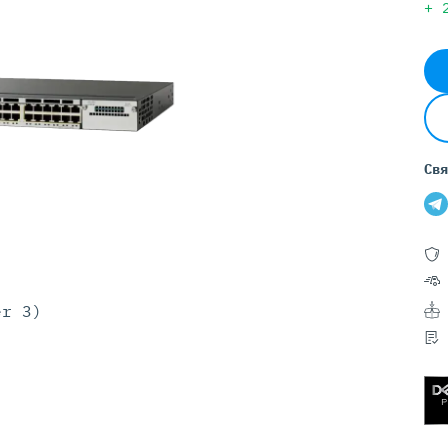
Серверы GIGABYTE
+
Серверы Huawei Atlas
ры DELL
Серверы HP
G17
HPE Gen12
G16
HPE Gen11
G15
HPE Gen10 Plus
Свя
G14
HPE Gen10
er 3)