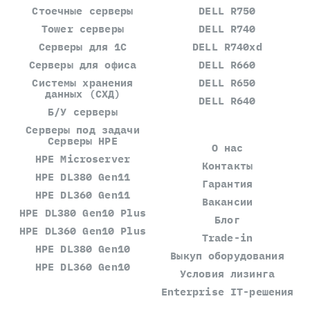
Стоечные серверы
DELL R750
Tower серверы
DELL R740
Серверы для 1С
DELL R740xd
Серверы для офиса
DELL R660
Системы хранения
DELL R650
данных (СХД)
DELL R640
Б/У серверы
Серверы под задачи
Серверы HPE
О нас
HPE Microserver
Контакты
HPE DL380 Gen11
Гарантия
HPE DL360 Gen11
Вакансии
HPE DL380 Gen10 Plus
Блог
HPE DL360 Gen10 Plus
Trade-in
HPE DL380 Gen10
Выкуп оборудования
HPE DL360 Gen10
Условия лизинга
Enterprise IT-решения