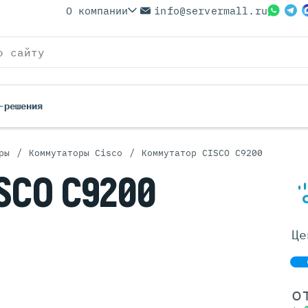
О компании
info@servermall.ru
-решения
/
/
ры
Коммутаторы Cisco
Коммутатор CISCO C9200
ерверы
Бренды
SCO C9200
Серверы
Серверы Lenovo
 Серверы
Серверы XFusion
йские Серверы
Серверы ASUS
Це
ерверы (Refurbished)
Серверы SUPERMICRO
 Серверы
Серверы NVIDIA
Серверы IBM
о
Серверы MSI