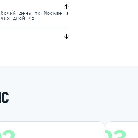
абочий день по Москве и
очих дней (в
.
ИС