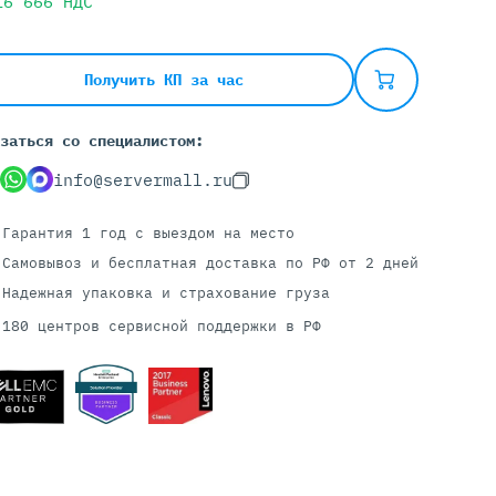
16 666
НДС
Серверы С GPU
Получить КП за час
С GPU NVIDIA
заться со специалистом:
С GPU AMD
С GPU Huawei Ascend
info@servermall.ru
С 2 GPU
С 4 GPU
Гарантия 1 год
с выездом на место
С 8 GPU
Самовывоз и бесплатная доставка
по РФ от 2 дней
Надежная упаковка и страхование груза
180 центров сервисной поддержки в РФ