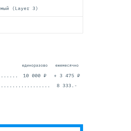
емый (Layer 3)
единоразово
ежемесячно
.............................................
10 000 ₽
+ 3 475 ₽
.............................................
8 333.-