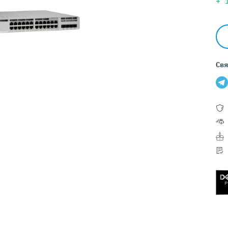
Серверы GIGABYTE
+
Серверы Huawei Atlas
ры DELL
Серверы HP
G17
HPE Gen12
Свя
G16
HPE Gen11
G15
HPE Gen10 Plus
G14
HPE Gen10