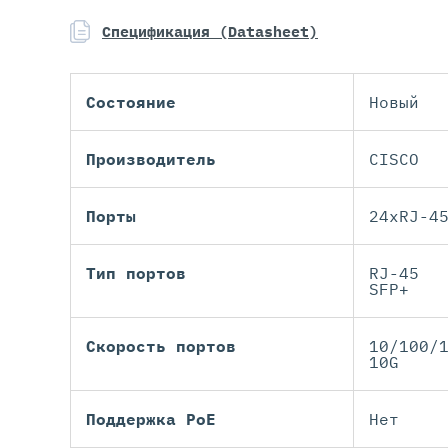
Спецификация (Datasheet)
Состояние
Новый
Производитель
CISCO
Порты
24xRJ-4
Тип портов
RJ-45
SFP+
Скорость портов
10/100/
10G
Поддержка PoE
Нет