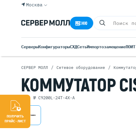
Москва
МЕНЮ
Серверы
Конфигураторы
СХД
Сеть
Импортозамещение
ПО
ИТ
/
/
СЕРВЕР МОЛЛ
Сетевое оборудование
Коммутато
Все С
КОММУТАТОР
CI
Rack 
Tower
арт. № C9200L-24T-4X-A
Росси
Б/У С
Blade
ПОЛУЧИТЬ
ПРАЙС-ЛИСТ