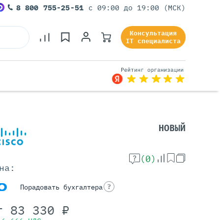
8 800 755-25-51
с 09:00 до 19:00 (МСК)
Консультация
IT специалиста
Серверы Под Задачи
НОВЫЙ
Серверы Для 1С
Серверы Для Офиса
(0)
Серверы Для Виртуализации
на:
Серверы Для Видеонаблюдения
Серверы Для ИИ
?
Порадовать бухгалтера
т
83 330
₽