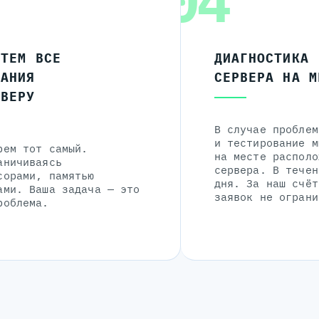
04
ЧТЕМ ВСЕ
ДИАГНОСТИКА
ЛАНИЯ
СЕРВЕРА НА М
РВЕРУ
В случае проблем
и тестирование м
рем тот самый.
на месте располо
аничиваясь
сервера. В течен
сорами, памятью
дня. За наш счёт
ами. Ваша задача — это
заявок не ограни
роблема.