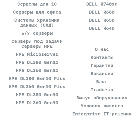
Серверы для 1С
DELL R740xd
Серверы для офиса
DELL R660
Системы хранения
DELL R650
данных (СХД)
DELL R640
Б/У серверы
Серверы под задачи
Серверы HPE
О нас
HPE Microserver
Контакты
HPE DL380 Gen11
Гарантия
HPE DL360 Gen11
Вакансии
HPE DL380 Gen10 Plus
Блог
HPE DL360 Gen10 Plus
Trade-in
HPE DL380 Gen10
Выкуп оборудования
HPE DL360 Gen10
Условия лизинга
Enterprise IT-решения