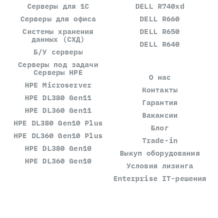
Серверы для 1С
DELL R740xd
Серверы для офиса
DELL R660
Системы хранения
DELL R650
данных (СХД)
DELL R640
Б/У серверы
Серверы под задачи
Серверы HPE
О нас
HPE Microserver
Контакты
HPE DL380 Gen11
Гарантия
HPE DL360 Gen11
Вакансии
HPE DL380 Gen10 Plus
Блог
HPE DL360 Gen10 Plus
Trade-in
HPE DL380 Gen10
Выкуп оборудования
HPE DL360 Gen10
Условия лизинга
Enterprise IT-решения