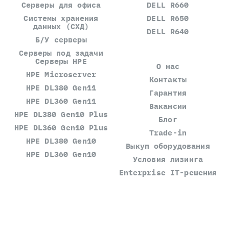
Серверы для офиса
DELL R660
Системы хранения
DELL R650
данных (СХД)
DELL R640
Б/У серверы
Серверы под задачи
Серверы HPE
О нас
HPE Microserver
Контакты
HPE DL380 Gen11
Гарантия
HPE DL360 Gen11
Вакансии
HPE DL380 Gen10 Plus
Блог
HPE DL360 Gen10 Plus
Trade-in
HPE DL380 Gen10
Выкуп оборудования
HPE DL360 Gen10
Условия лизинга
Enterprise IT-решения