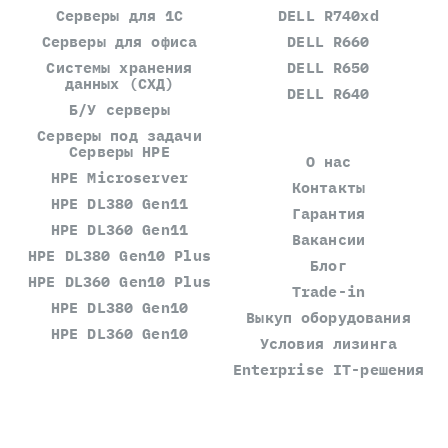
Серверы для 1С
DELL R740xd
Серверы для офиса
DELL R660
Системы хранения
DELL R650
данных (СХД)
DELL R640
Б/У серверы
Серверы под задачи
Серверы HPE
О нас
HPE Microserver
Контакты
HPE DL380 Gen11
Гарантия
HPE DL360 Gen11
Вакансии
HPE DL380 Gen10 Plus
Блог
HPE DL360 Gen10 Plus
Trade-in
HPE DL380 Gen10
Выкуп оборудования
HPE DL360 Gen10
Условия лизинга
Enterprise IT-решения