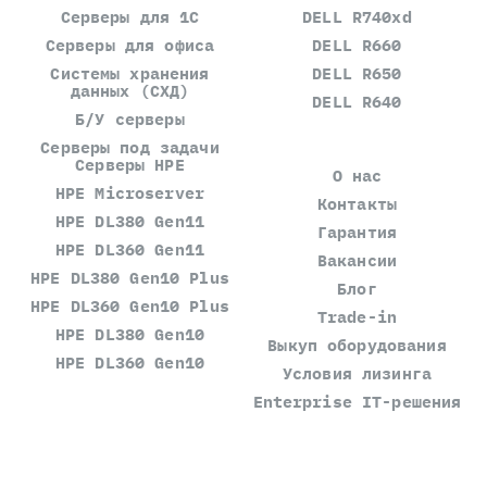
Серверы для 1С
DELL R740xd
Серверы для офиса
DELL R660
Системы хранения
DELL R650
данных (СХД)
DELL R640
Б/У серверы
Серверы под задачи
Серверы HPE
О нас
HPE Microserver
Контакты
HPE DL380 Gen11
Гарантия
HPE DL360 Gen11
Вакансии
HPE DL380 Gen10 Plus
Блог
HPE DL360 Gen10 Plus
Trade-in
HPE DL380 Gen10
Выкуп оборудования
HPE DL360 Gen10
Условия лизинга
Enterprise IT-решения