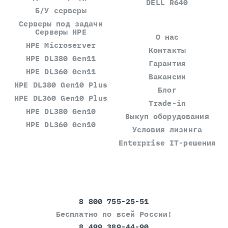
DELL R640
Б/У серверы
Серверы под задачи
Серверы HPE
О нас
HPE Microserver
Контакты
HPE DL380 Gen11
Гарантия
HPE DL360 Gen11
Вакансии
HPE DL380 Gen10 Plus
Блог
HPE DL360 Gen10 Plus
Trade-in
HPE DL380 Gen10
Выкуп оборудования
HPE DL360 Gen10
Условия лизинга
Enterprise IT-решения
8 800 755-25-51
Бесплатно по всей России!
8 499 389-44-90