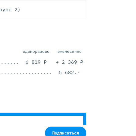
ayer 2)
единоразово
ежемесячно
.............................................
6 819 ₽
+ 2 369 ₽
.............................................
5 682.-
Подписаться