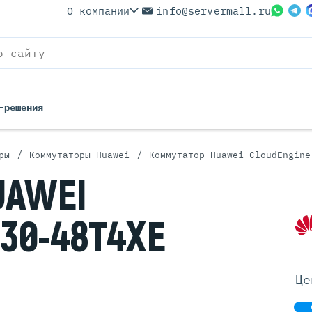
О компании
info@servermall.ru
-решения
/
/
ры
Коммутаторы Huawei
Коммутатор Huawei CloudEngine
ерверы
Бренды
UAWEI
Серверы
Серверы Lenovo
 Серверы
Серверы XFusion
530-48T4XE
йские Серверы
Серверы ASUS
ерверы (Refurbished)
Серверы SUPERMICRO
 Серверы
Серверы NVIDIA
Це
Серверы IBM
Серверы MSI