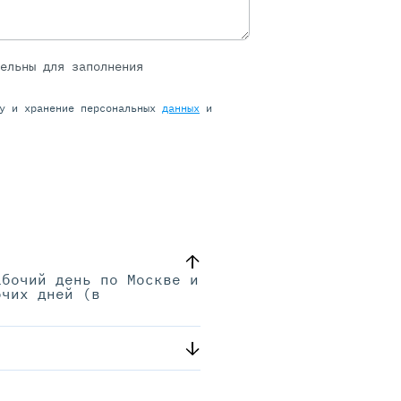
тельны для заполнения
ку и хранение персональных
данных
и
абочий день по Москве и
очих дней (в
.