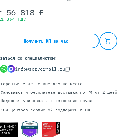
т
56 818
₽
11 364
НДС
Серверы С GPU
С GPU NVIDIA
С GPU AMD
Получить КП за час
С GPU Huawei Ascend
С 2 GPU
заться со специалистом:
С 4 GPU
info@servermall.ru
С 8 GPU
Гарантия 5 лет
с выездом на место
Самовывоз и бесплатная доставка
по РФ от 2 дней
Надежная упаковка и страхование груза
180 центров сервисной поддержки в РФ