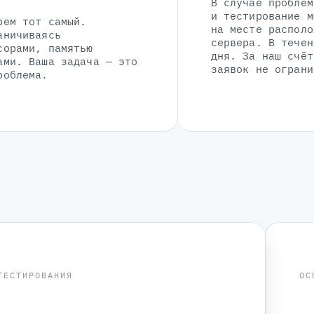
В случае проблем
и тестирование м
рем тот самый.
на месте располо
аничиваясь
сервера. В течен
сорами, памятью
дня. За наш счёт
ами. Ваша задача — это
заявок не ограни
роблема.
ТЕСТИРОВАНИЯ
ОС