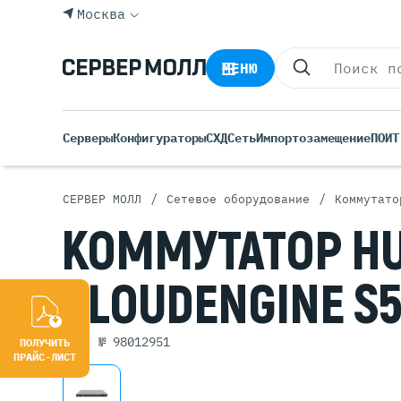
Москва
МЕНЮ
Серверы
Конфигураторы
СХД
Сеть
Импортозамещение
ПО
ИТ
/
/
СЕРВЕР МОЛЛ
Сетевое оборудование
Коммутато
Все С
КОММУТАТОР
H
Rack 
Tower
CLOUDENGINE
S
Росси
Б/У С
Blade
арт. № 98012951
ПОЛУЧИТЬ
ПРАЙС-ЛИСТ