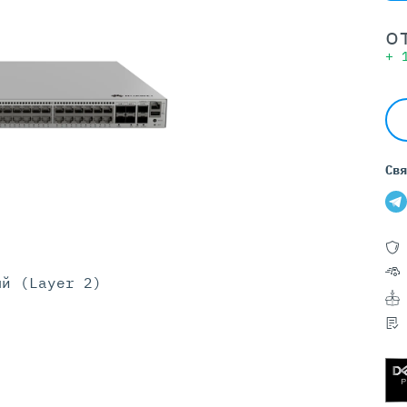
Серверы GIGABYTE
Серверы Huawei Atlas
о
+
ры DELL
Серверы HP
G17
HPE Gen12
G16
HPE Gen11
G15
HPE Gen10 Plus
G14
HPE Gen10
Свя
ый (Layer 2)