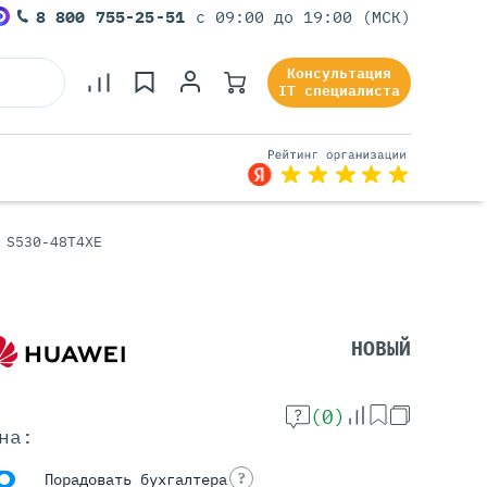
8 800 755-25-51
с 09:00 до 19:00 (МСК)
Консультация
IT специалиста
 S530-48T4XE
Серверы Под Задачи
Серверы Для 1С
Серверы Для Офиса
НОВЫЙ
Серверы Для Виртуализации
Серверы Для Видеонаблюдения
Серверы Для ИИ
(0)
на:
?
Порадовать бухгалтера