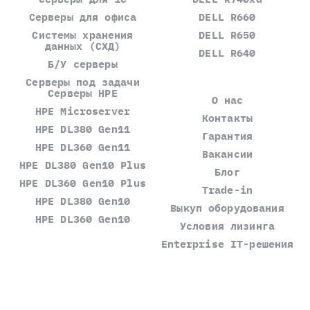
Серверы для офиса
DELL R660
Системы хранения
DELL R650
данных (СХД)
DELL R640
Б/У серверы
Серверы под задачи
Серверы HPE
О нас
HPE Microserver
Контакты
HPE DL380 Gen11
Гарантия
HPE DL360 Gen11
Вакансии
HPE DL380 Gen10 Plus
Блог
HPE DL360 Gen10 Plus
Trade-in
HPE DL380 Gen10
Выкуп оборудования
HPE DL360 Gen10
Условия лизинга
Enterprise IT-решения