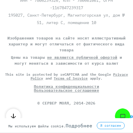
ИНН - 7806239326, КПП - 780601001, ОГРН
-1167847239317
195027, Санкт-Петербург, Магнитогорская ул, дом №
51, литер С, помещение 10
Изображения товаров на сайте носят иллюстративный
характер и могут отличаться от фактического вида
товара
Цены на товары
не являются публичной офертой
и
могут меняться в зависимости от курса валют
This site is protected by reCAPTCHA and the Google
Privacy
Policy
and
Terms of Service
apply.
Политика конфиденциальности
Пользовательское соглашение
©
СЕРВЕР МОЛЛ
, 2014-2026
соцсер
Подробнее
Я согласен
Мы используем файлы cookie.